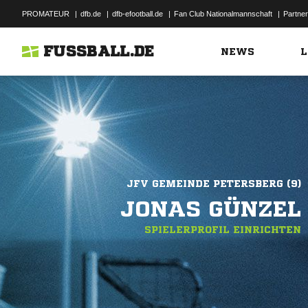
PROMATEUR
|
dfb.de
|
dfb-efootball.de
|
Fan Club Nationalmannschaft
|
Partner
FUSSBALL.DE
NEWS
L
JFV GEMEINDE PETERSBERG (9)
JONAS GÜNZEL
SPIELERPROFIL EINRICHTEN