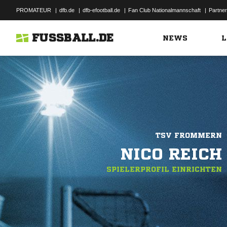
PROMATEUR
|
dfb.de
|
dfb-efootball.de
|
Fan Club Nationalmannschaft
|
Partner
FUSSBALL.DE
NEWS
L
TSV FROMMERN
NICO REICH
SPIELERPROFIL EINRICHTEN