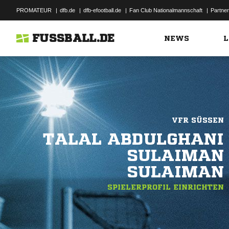
PROMATEUR
|
dfb.de
|
dfb-efootball.de
|
Fan Club Nationalmannschaft
|
Partner
FUSSBALL.DE
NEWS
L
VFR SÜSSEN
TALAL ABDULGHANI
SULAIMAN
SULAIMAN
SPIELERPROFIL EINRICHTEN