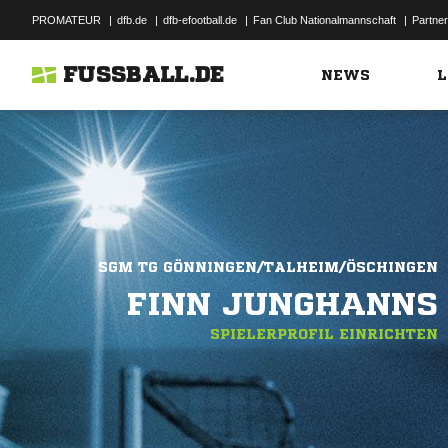
PROMATEUR
|
dfb.de
|
dfb-efootball.de
|
Fan Club Nationalmannschaft
|
Partner
FUSSBALL.DE
NEWS
L
SGM TG GÖNNINGEN/TALHEIM/ÖSCHINGEN
FINN JUNGHANNS
SPIELERPROFIL EINRICHTEN