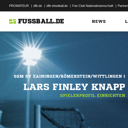
PROMATEUR
|
dfb.de
|
dfb-efootball.de
|
Fan Club Nationalmannschaft
|
Partner
FUSSBALL.DE
NEWS
L
SGM SV ZAININGEN/RÖMERSTEIN/WITTLINGEN I
LARS FINLEY KNAPP
SPIELERPROFIL EINRICHTEN