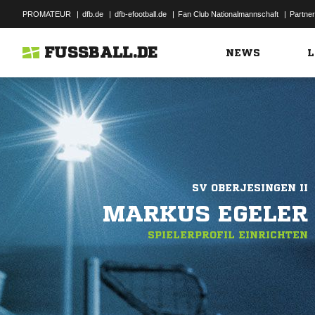
PROMATEUR
|
dfb.de
|
dfb-efootball.de
|
Fan Club Nationalmannschaft
|
Partner
FUSSBALL.DE
NEWS
L
SV OBERJESINGEN II
MARKUS EGELER
SPIELERPROFIL EINRICHTEN