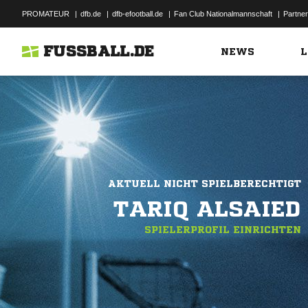
PROMATEUR
|
dfb.de
|
dfb-efootball.de
|
Fan Club Nationalmannschaft
|
Partner
FUSSBALL.DE
NEWS
L
AKTUELL NICHT SPIELBERECHTIGT
TARIQ ALSAIED
SPIELERPROFIL EINRICHTEN