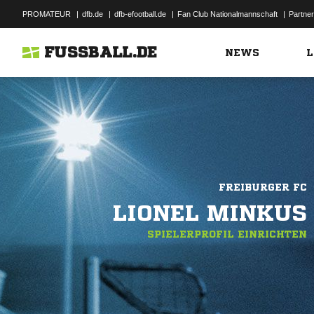
PROMATEUR
|
dfb.de
|
dfb-efootball.de
|
Fan Club Nationalmannschaft
|
Partner
FUSSBALL.DE
NEWS
L
FREIBURGER FC
LIONEL MINKUS
SPIELERPROFIL EINRICHTEN