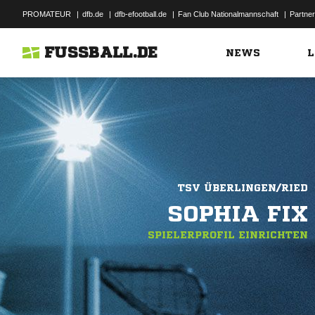
PROMATEUR
|
dfb.de
|
dfb-efootball.de
|
Fan Club Nationalmannschaft
|
Partner
FUSSBALL.DE
NEWS
L
TSV ÜBERLINGEN/RIED
SOPHIA FIX
SPIELERPROFIL EINRICHTEN