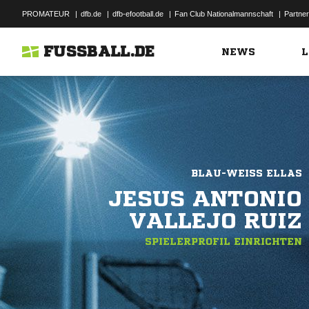
PROMATEUR
|
dfb.de
|
dfb-efootball.de
|
Fan Club Nationalmannschaft
|
Partner
FUSSBALL.DE
NEWS
L
BLAU-WEISS ELLAS
JESUS ANTONIO
VALLEJO RUIZ
SPIELERPROFIL EINRICHTEN