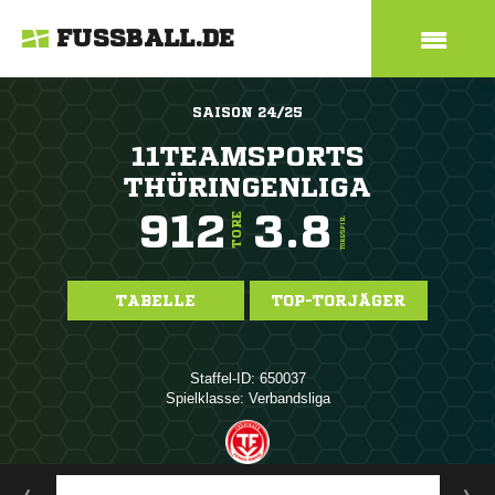
FUSSBALL.DE
SAISON 24/25
11TEAMSPORTS
THÜRINGENLIGA
912
3.8
TORE
TORE/SPIEL
TABELLE
TOP-TORJÄGER
Staffel-ID: 650037
Spielklasse: Verbandsliga
ANZEIGE