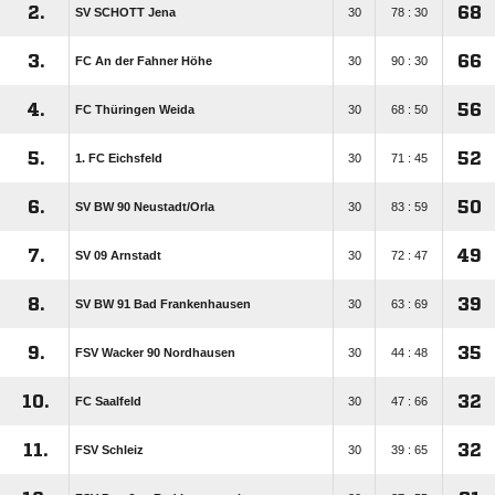
2.
68
SV SCHOTT Jena
30
78 : 30
3.
66
FC An der Fahner Höhe
30
90 : 30
4.
56
FC Thüringen Weida
30
68 : 50
5.
52
1. FC Eichsfeld
30
71 : 45
6.
50
SV BW 90 Neustadt/​Orla
30
83 : 59
7.
49
SV 09 Arnstadt
30
72 : 47
8.
39
SV BW 91 Bad Frankenhausen
30
63 : 69
9.
35
FSV Wacker 90 Nordhausen
30
44 : 48
10.
32
FC Saalfeld
30
47 : 66
11.
32
FSV Schleiz
30
39 : 65