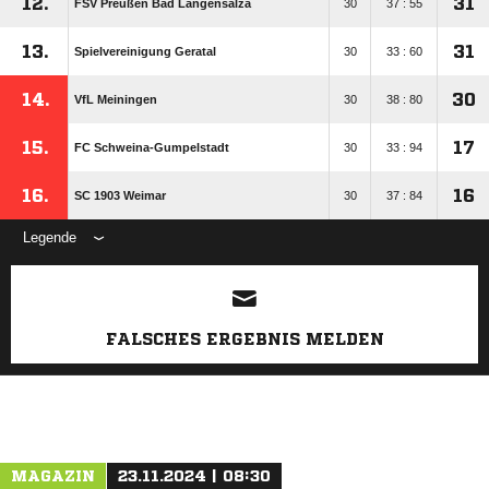
12.
31
FSV Preußen Bad Langensalza
30
37 : 55
13.
31
Spielvereinigung Geratal
30
33 : 60
14.
30
VfL Meiningen
30
38 : 80
15.
17
FC Schweina-Gumpelstadt
30
33 : 94
16.
16
SC 1903 Weimar
30
37 : 84
Legende
ANZEIGE
FALSCHES ERGEBNIS MELDEN
MAGAZIN
23.11.2024 | 08:30