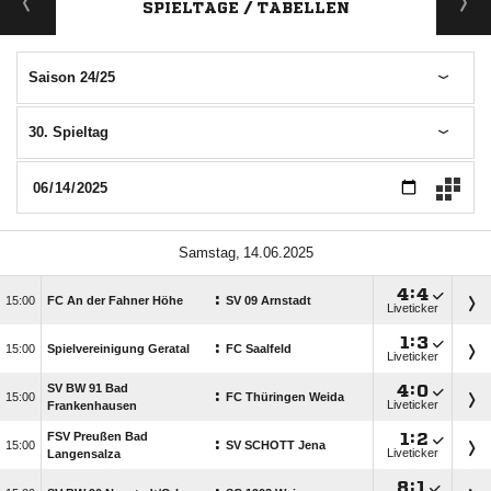
SPIELTAGE / TABELLEN
Saison 24/25
30. Spieltag
 

:

:

FC An der Fahner Höhe
SV 09 Arnstadt
Liveticker

:

:

Spielvereinigung Geratal
FC Saalfeld
Liveticker
SV BW 91 Bad

:

:

FC Thüringen Weida
Liveticker
Frankenhausen
FSV Preußen Bad

:

:

SV SCHOTT Jena
Liveticker
Langensalza

:
