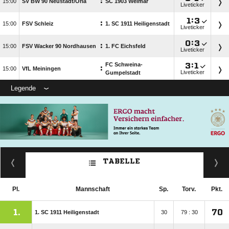
:

SV BW 90 Neustadt/​Orla
SC 1903 Weimar
Liveticker

:

:

FSV Schleiz
1. SC 1911 Heiligenstadt
Liveticker

:

:

FSV Wacker 90 Nordhausen
1. FC Eichsfeld
Liveticker
FC Schweina-

:

:

VfL Meiningen
Liveticker
Gumpelstadt
Legende
TABELLE
Pl.
Mannschaft
Sp.
Torv.
Pkt.
1.
70
1. SC 1911 Heiligenstadt
30
79 : 30