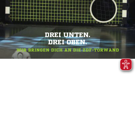
DREI UNTEN.
DREI OBEN.
WIR BRINGEN DICH AN DIE ZDF-TORWAND