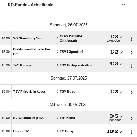
KO-Runde - Achtelfinale
 
ETSV Fortuna

:

:

SG Steinburg Nord
Liveticker
Glückstadt
Diekhusen-Fahrstedter
:

:


TSV Lägerdorf
FC

:

:

TuS Krempe
TSV Heiligenstedten
nE
 
:

:


TSV Friedrichskoog
TSV Büsum
 

:

:

SV Wellenkamp Itz.
VfR Horst
Liveticker
:

:


Heider SV
FC Burg