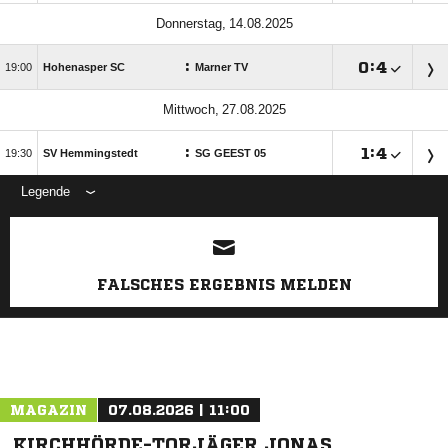
 
:

:


Hohenasper SC
Marner TV
 
:

:


SV Hemmingstedt
SG GEEST 05
Legende
FALSCHES ERGEBNIS MELDEN
MAGAZIN
07.08.2026 | 11:00
KIRCHHÖRDE-TORJÄGER JONAS