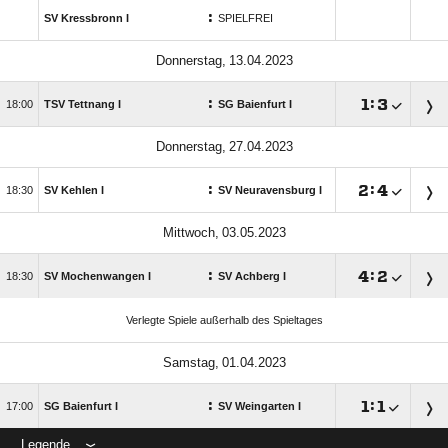
:
SV Kressbronn I
SPIELFREI
 
:

:


TSV Tettnang I
SG Baienfurt I
 
:

:


SV Kehlen I
SV Neuravensburg I
 
:

:


SV Mochenwangen I
SV Achberg I
Verlegte Spiele außerhalb des Spieltages
 
:

:


SG Baienfurt I
SV Weingarten I
Legende