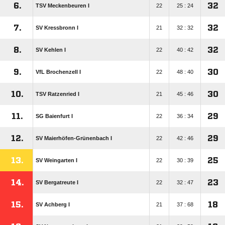
6.
32
TSV Meckenbeuren I
22
25 : 24
7.
32
SV Kressbronn I
21
32 : 32
8.
32
SV Kehlen I
22
40 : 42
9.
30
VfL Brochenzell I
22
48 : 40
10.
30
TSV Ratzenried I
21
45 : 46
11.
29
SG Baienfurt I
22
36 : 34
12.
29
SV Maierhöfen-Grünenbach I
22
42 : 46
13.
25
SV Weingarten I
22
30 : 39
14.
23
SV Bergatreute I
22
32 : 47
15.
18
SV Achberg I
21
37 : 68