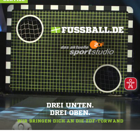
DREI UNTEN.
DREI OBEN.
WIR BRINGEN DICH AN DIE ZDF-TORWAND