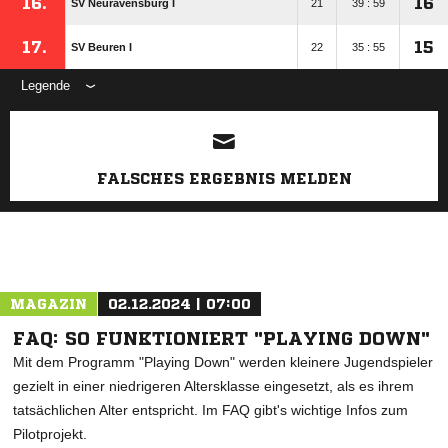
16.
16
SV Neuravensburg I
21
39 : 59
17.
15
SV Beuren I
22
35 : 55
Legende
ANZEIGE
FALSCHES ERGEBNIS MELDEN
MAGAZIN
02.12.2024 | 07:00
FAQ: SO FUNKTIONIERT "PLAYING DOWN"
Mit dem Programm "Playing Down" werden kleinere Jugendspieler
gezielt in einer niedrigeren Altersklasse eingesetzt, als es ihrem
tatsächlichen Alter entspricht. Im FAQ gibt's wichtige Infos zum
Pilotprojekt.