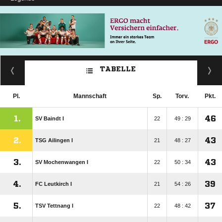
TABELLE
Pl.
Mannschaft
Sp.
Torv.
Pkt.
1.
46
SV Baindt I
22
49 : 29
2.
43
TSG Ailingen I
21
48 : 27
3.
43
SV Mochenwangen I
22
50 : 34
4.
39
FC Leutkirch I
21
54 : 26
5.
37
TSV Tettnang I
22
48 : 42