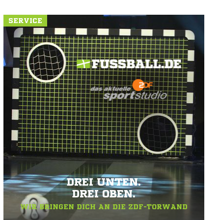
SERVICE
DREI UNTEN.
DREI OBEN.
WIR BRINGEN DICH AN DIE ZDF-TORWAND