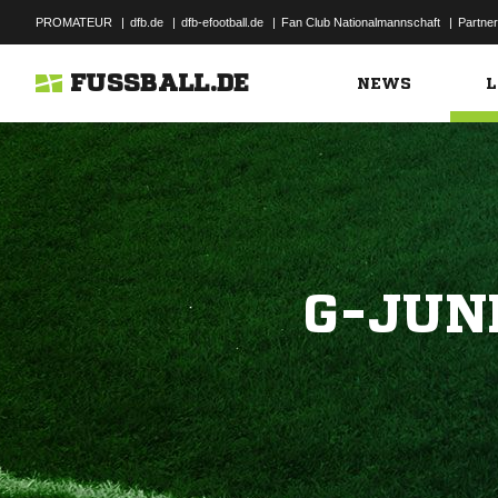
PROMATEUR
|
dfb.de
|
dfb-efootball.de
|
Fan Club Nationalmannschaft
|
Partner
FUSSBALL.DE
NEWS
L
G-JUN