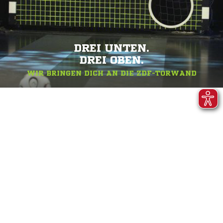
DREI UNTEN.
DREI OBEN.
WIR BRINGEN DICH AN DIE ZDF-TORWAND