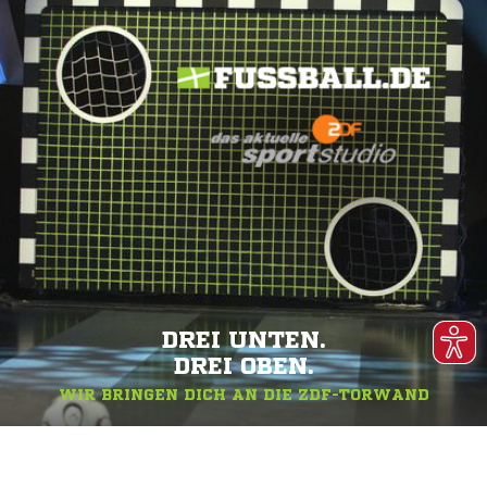
DREI UNTEN.
DREI OBEN.
WIR BRINGEN DICH AN DIE ZDF-TORWAND