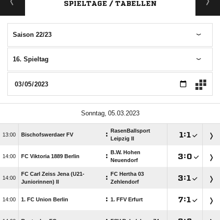
SPIELTAGE / TABELLEN
Saison 22/23
16. Spieltag
 
RasenBallsport
:

:


Bischofswerdaer FV
Leipzig II
B.W. Hohen
:

:


FC Viktoria 1889 Berlin
Neuendorf
FC Carl Zeiss Jena (U21-
FC Hertha 03
:

:


Juniorinnen) II
Zehlendorf
:

:


1. FC Union Berlin
1. FFV Erfurt