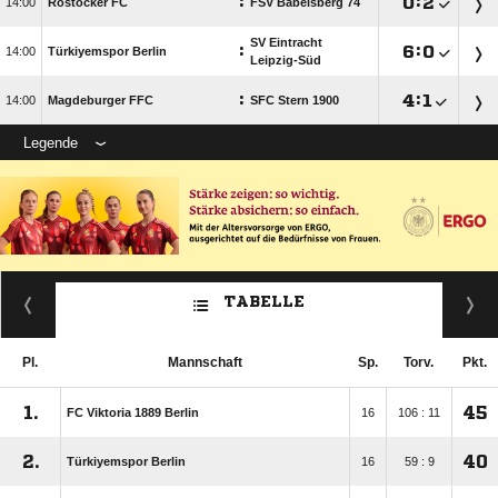
:

:


Rostocker FC
FSV Babelsberg 74
SV Eintracht
:

:


Türkiyemspor Berlin
Leipzig-Süd
:

:


Magdeburger FFC
SFC Stern 1900
Legende
TABELLE
Pl.
Mannschaft
Sp.
Torv.
Pkt.
1.
45
FC Viktoria 1889 Berlin
16
106 : 11
2.
40
Türkiyemspor Berlin
16
59 : 9