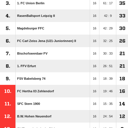
3.
35
1. FC Union Berlin
16
61 : 17
4.
33
RasenBallsport Leipzig II
16
42 : 9
5.
30
Magdeburger FFC
16
42 : 29
6.
26
FC Carl Zeiss Jena (U21-Juniorinnen) II
16
32 : 25
7.
21
Bischofswerdaer FV
16
30 : 33
8.
21
1. FFV Erfurt
16
26 : 51
9.
18
FSV Babelsberg 74
16
18 : 39
10.
16
FC Hertha 03 Zehlendorf
16
19 : 46
11.
14
SFC Stern 1900
16
15 : 35
12.
12
B.W. Hohen Neuendorf
16
24 : 54