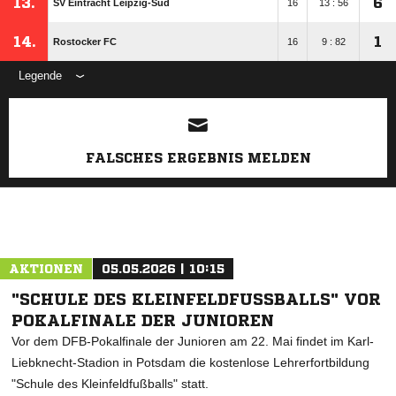
13.
6
SV Eintracht Leipzig-Süd
16
13 : 56
14.
1
Rostocker FC
16
9 : 82
Legende
ANZEIGE
FALSCHES ERGEBNIS MELDEN
AKTIONEN
05.05.2026 | 10:15
"SCHULE DES KLEINFELDFUSSBALLS" VOR P
OKALFINALE DER JUNIOREN
Vor dem DFB-Pokalfinale der Junioren am 22. Mai findet im Karl-
Liebknecht-Stadion in Potsdam die kostenlose Lehrerfortbildung
"Schule des Kleinfeldfußballs" statt.