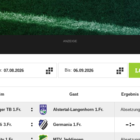
ANZEIGE
L
:
Bis:
im
Gast
Ergebnis
:
er TB 1.Fr.
Alstertal-Langenhorn 1.Fr.
Absetzung
:

:

i 3.Fr.
Germania 1.Fr.
:
ty 1.Fr.
MTV Jeddingen
Absetzung