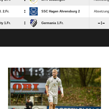
:
. 2.Fr.
SSC Hagen Ahrensburg 2
Absetzung
:

:

ty 1.Fr.
Germania 1.Fr.