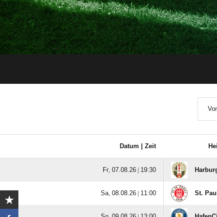
Von
Datum |
Zeit
He
  |

Harburg
  |

St. Paul
  |

HafenCi