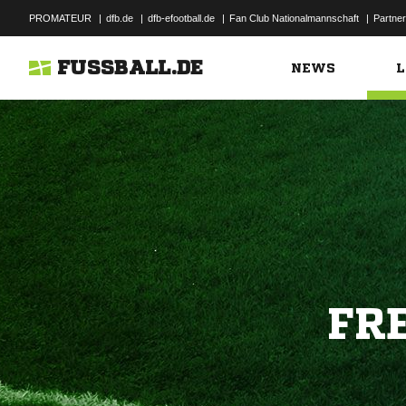
PROMATEUR
|
dfb.de
|
dfb-efootball.de
|
Fan Club Nationalmannschaft
|
Partner
FUSSBALL.DE
NEWS
L
FR