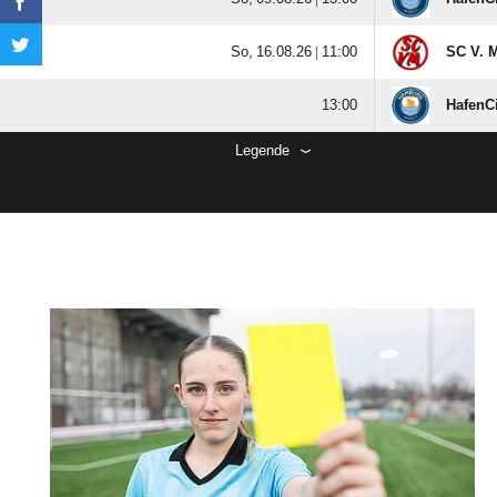
  |

SC V. M

HafenCi
Legende