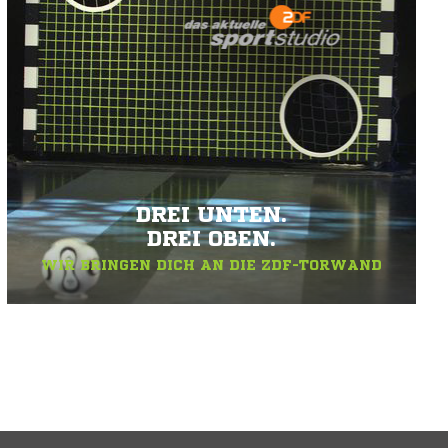
DREI UNTEN.
DREI OBEN.
WIR BRINGEN DICH AN DIE ZDF-TORWAND