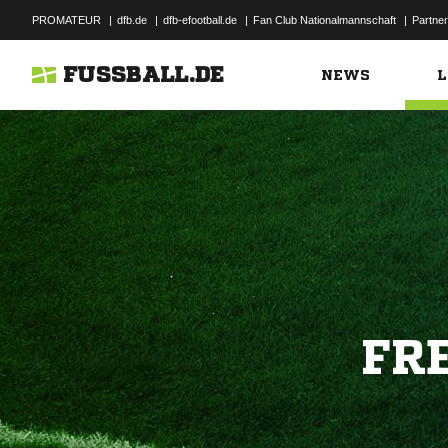
PROMATEUR
|
dfb.de
|
dfb-efootball.de
|
Fan Club Nationalmannschaft
|
Partner
FUSSBALL.DE
NEWS
L
FR