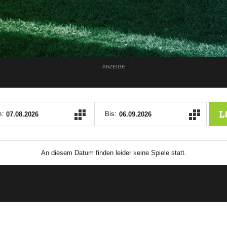
ANZEIGE
L
:
Bis:
An diesem Datum finden leider keine Spiele statt.