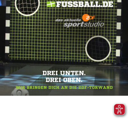
DREI UNTEN.
DREI OBEN.
WIR BRINGEN DICH AN DIE ZDF-TORWAND