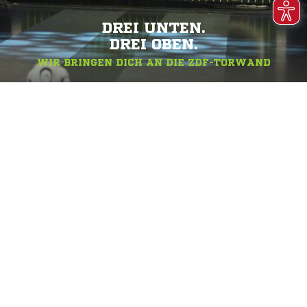
DREI UNTEN.
DREI OBEN.
WIR BRINGEN DICH AN DIE ZDF-TORWAND