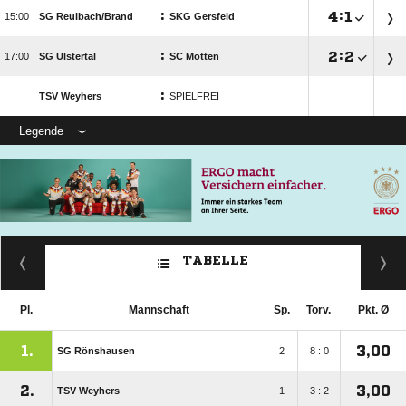
:

:


SG Reulbach/​Brand
SKG Gersfeld
:

:


SG Ulstertal
SC Motten
:
TSV Weyhers
SPIELFREI
Legende
TABELLE
Pl.
Mannschaft
Sp.
Torv.
Pkt. Ø
1.
3,00
SG Rönshausen
2
8 : 0
2.
3,00
TSV Weyhers
1
3 : 2