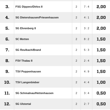
3.
2,00
FSG Dipperz/​Dirlos II
2
7 : 4
4.
2,00
SG Dietershausen/​Friesenhausen
2
4 : 1
5.
2,00
SG Ehrenberg II
2
3 : 2
6.
1,50
SC Motten
2
8 : 2
7.
1,50
SG Reulbach/​Brand
2
5 : 3
8.
1,50
FSV Thalau II
2
2 : 4
9.
1,50
TSV Poppenhausen
2
4 : 9
10.
1,00
TSV Langenbieber
2
4 : 4
11.
0,50
SG Schmalnau/​Hettenhausen
2
3 : 4
12.
0,50
SG Ulstertal
2
2 : 7