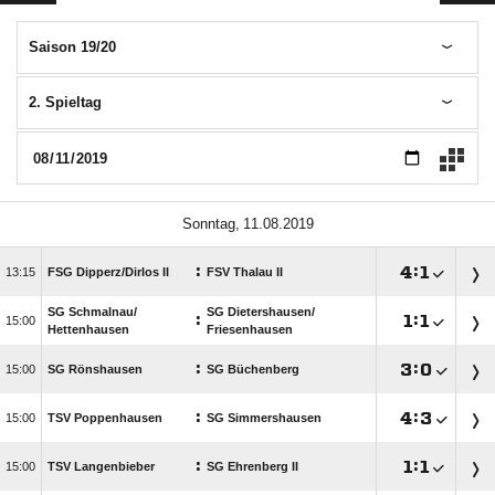
Saison 19/20
2. Spieltag
 
:

:


FSG Dipperz/​Dirlos II
FSV Thalau II
SG Schmalnau/​
SG Dietershausen/​
:

:


Hettenhausen
Friesenhausen
:

:


SG Rönshausen
SG Büchenberg
:

:


TSV Poppenhausen
SG Simmershausen
:

:


TSV Langenbieber
SG Ehrenberg II