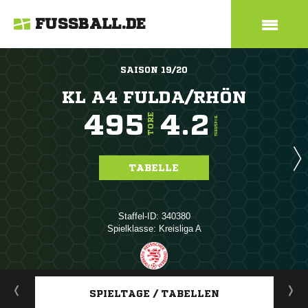
FUSSBALL.DE
SAISON 19/20
KL A4 FULDA/RHÖN
495
4.2
TORE
TORE/SPIEL
TABELLE
Staffel-ID: 340380
Spielklasse: Kreisliga A
ANZEIGE
SPIELTAGE / TABELLEN