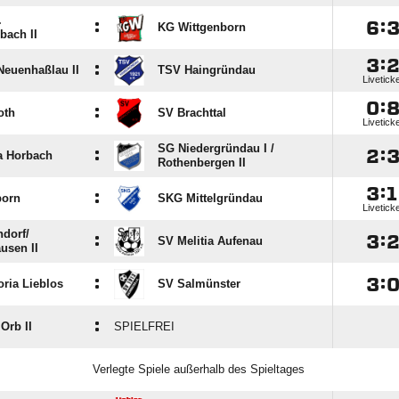
.
:

:
KG Wittgenborn
bach II

:
:
 Neuenhaßlau II
TSV Haingründau
Livetick

:
:
oth
SV Brachttal
Livetick
SG Niedergründau I /​
:

:
a Horbach
Rothenbergen II

:

:
orn
SKG Mittelgründau
Livetick
dorf/​
:

:
SV Melitia Aufenau
usen II
:

:
oria Lieblos
SV Salmünster
:
Orb II
SPIELFREI
Verlegte Spiele außerhalb des Spieltages