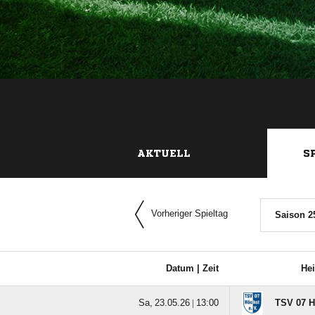
AKTUELL
S
Vorheriger Spieltag
Saison 2
Datum |
Zeit
He
  |

TSV 07 H