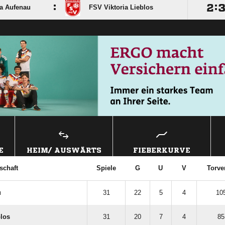
:

:
ia Aufenau
FSV Viktoria Lieblos
E
HEIM/ AUSWÄRTS
FIEBERKURVE
chaft
Spiele
G
U
V
Torve
u
31
22
5
4
105
blos
31
20
7
4
85