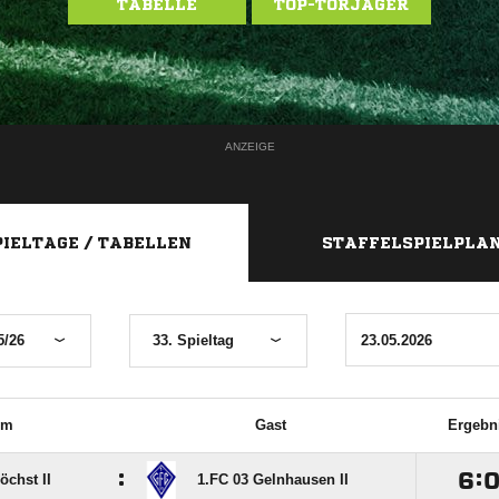
TABELLE
TOP-TORJÄGER
ANZEIGE
PIELTAGE / TABELLEN
STAFFELSPIELPLA
5/26
33. Spieltag
im
Gast
Ergebn
:

:
öchst II
1.FC 03 Gelnhausen II