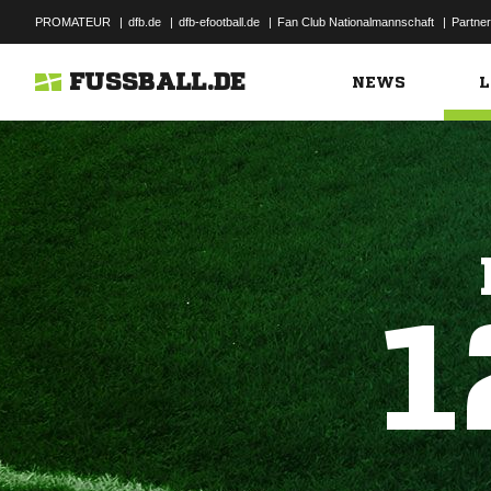
PROMATEUR
|
dfb.de
|
dfb-efootball.de
|
Fan Club Nationalmannschaft
|
Partner
FUSSBALL.DE
NEWS
L
1