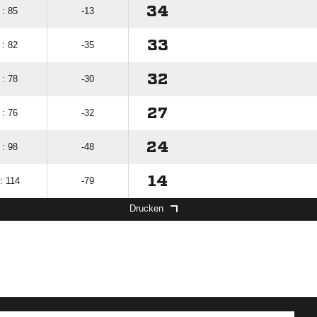
34
 : 85
-13
33
 : 82
-35
32
 : 78
-30
27
 : 76
-32
24
 : 98
-48
14
: 114
-79
Drucken