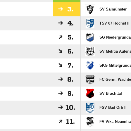
3.
SV Salmünster
4.
TSV 07 Höchst II
5.
SG Niedergründau 
6.
SV Melitia Aufen
7.
SKG Mittelgründ
8.
FC Germ. Wächter
9.
SV Brachttal
10.
FSV Bad Orb II
11.
FV Vikt. Neuenhaß