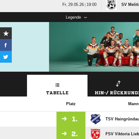
  |

SV Melit
Legende
TABELLE
HIN-/ RÜCKRUND
Platz
Manns
1.
TSV Haingründa
2.
FSV Viktoria Lie