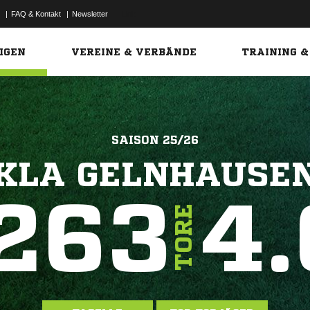
|
FAQ & Kontakt
|
Newsletter
Link
IGEN
VEREINE & VERBÄNDE
TRAINING &
SAISON 25/26
KLA GELNHAUSE
263
4.
TORE