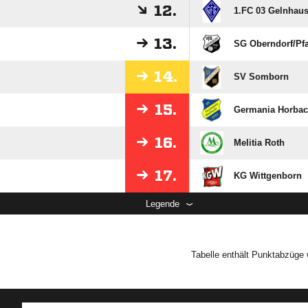
12.
1.FC 03 Gelnhaus
13.
SG Oberndorf/​Pfa
14.
SV Somborn
15.
Germania Horba
16.
Melitia Roth
17.
KG Wittgenborn
Legende
Tabelle enthält Punktabzüge 