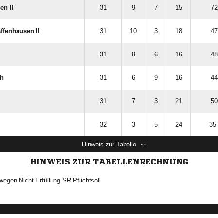
en II
31
9
7
15
72
ffenhausen II
31
10
3
18
47
31
9
6
16
48
ch
31
6
9
16
44
31
7
3
21
50
32
3
5
24
35 
Hinweis zur Tabelle
HINWEIS ZUR TABELLENRECHNUNG
wegen Nicht-Erfüllung SR-Pflichtsoll
ANZEIGE