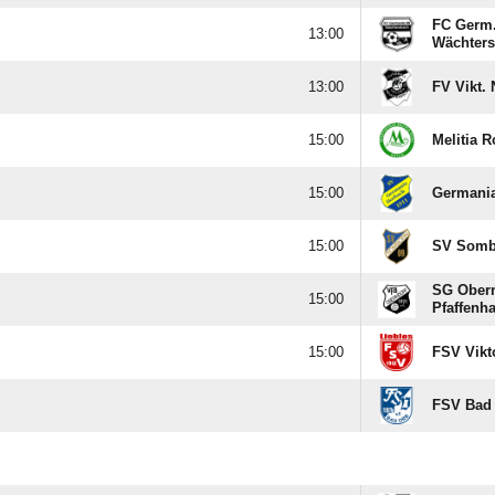
FC Germ

Wächters

FV Vikt.

Melitia R

Germani

SV Somb
SG Obern

Pfaffenha

FSV Vikt
FSV Bad 