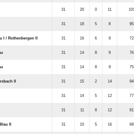
31
20
0
11
101
31
18
5
8
95
I /​ Rothenbergen II
31
16
6
9
72
au
31
14
8
9
76
au
31
14
8
9
75
sbach II
31
15
2
14
94
31
14
5
12
77
31
11
8
12
81
lau II
31
10
5
16
68