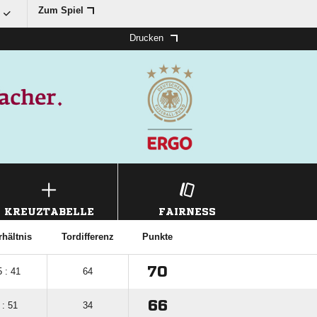

Zum Spiel
Drucken
KREUZTABELLE
FAIRNESS
rhältnis
Tordifferenz
Punkte
70
 : 41
64
66
 : 51
34