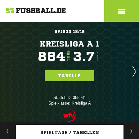
FUSSBALL.DE
SAISON 18/19
KREISLIGA A 1
884
3.7
TORE
TORE/SPIEL
TABELLE
Staffel-ID: 355981
Spielklasse: Kreisliga A
ANZEIGE
SPIELTAGE / TABELLEN