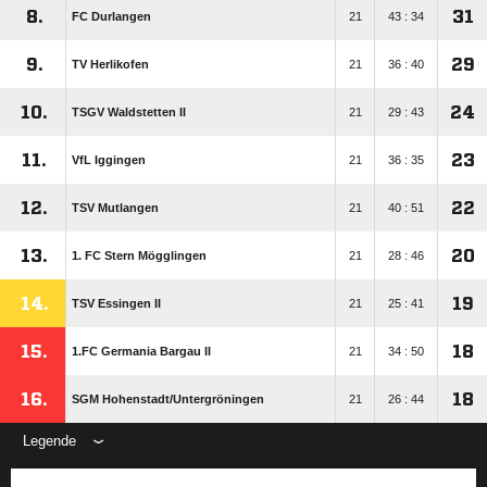
8.
31
FC Durlangen
21
43 : 34
9.
29
TV Herlikofen
21
36 : 40
10.
24
TSGV Waldstetten II
21
29 : 43
11.
23
VfL Iggingen
21
36 : 35
12.
22
TSV Mutlangen
21
40 : 51
13.
20
1. FC Stern Mögglingen
21
28 : 46
14.
19
TSV Essingen II
21
25 : 41
15.
18
1.FC Germania Bargau II
21
34 : 50
16.
18
SGM Hohenstadt/​Untergröningen
21
26 : 44
Legende
ANZEIGE