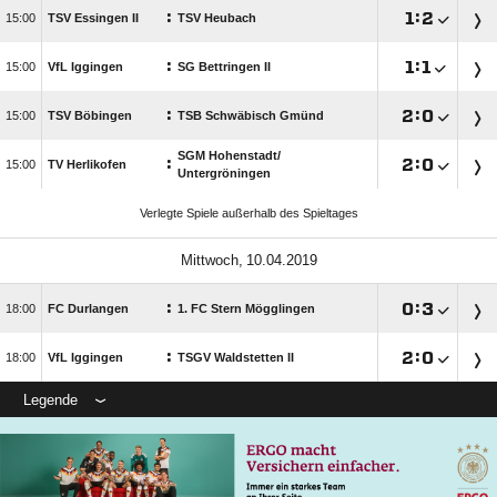
:

:


TSV Essingen II
TSV Heubach
:

:


VfL Iggingen
SG Bettringen II
:

:


TSV Böbingen
TSB Schwäbisch Gmünd
SGM Hohenstadt/​
:

:


TV Herlikofen
Untergröningen
Verlegte Spiele außerhalb des Spieltages
 
:

:


FC Durlangen
1. FC Stern Mögglingen
:

:


VfL Iggingen
TSGV Waldstetten II
Legende