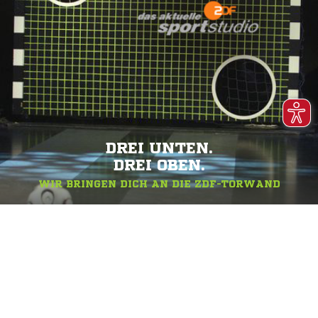
DREI UNTEN.
DREI OBEN.
WIR BRINGEN DICH AN DIE ZDF-TORWAND