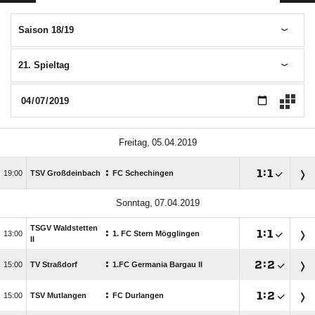
Saison 18/19
21. Spieltag
 
:

:


TSV Großdeinbach
FC Schechingen
 
TSGV Waldstetten
:

:


1. FC Stern Mögglingen
II
:

:


TV Straßdorf
1.FC Germania Bargau II
:

:


TSV Mutlangen
FC Durlangen