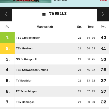
TABELLE
Pl.
Mannschaft
Sp.
Torv.
Pkt.
1.
43
TSV Großdeinbach
21
54 : 36
2.
41
TSV Heubach
21
34 : 23
3.
39
SG Bettringen II
21
56 : 45
4.
38
TSB Schwäbisch Gmünd
21
46 : 32
5.
37
TV Straßdorf
21
53 : 32
6.
37
FC Schechingen
21
37 : 25
7.
32
TSV Böbingen
21
30 : 30