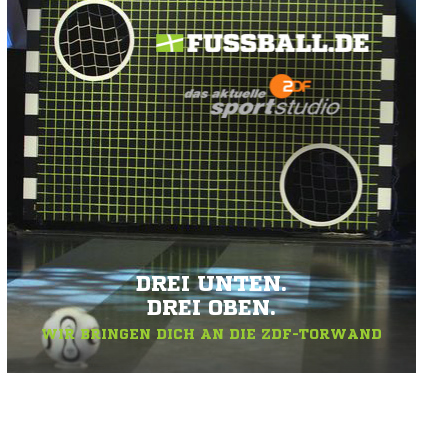
DREI UNTEN.
DREI OBEN.
WIR BRINGEN DICH AN DIE ZDF-TORWAND