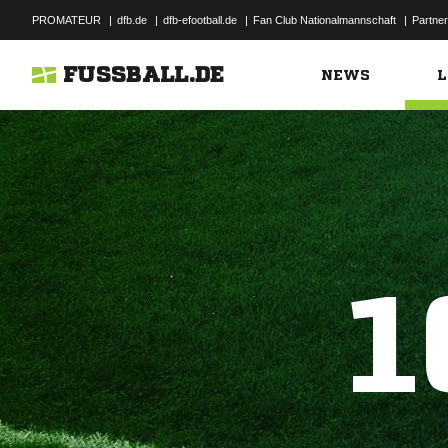
PROMATEUR
|
dfb.de
|
dfb-efootball.de
|
Fan Club Nationalmannschaft
|
Partner
FUSSBALL.DE
NEWS
L
1