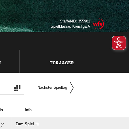
Staffel-ID: 355981
Spielklasse: Kreisliga A
N
TORJÄGER
Nächster Spieltag
is
Info

Zum Spiel
er