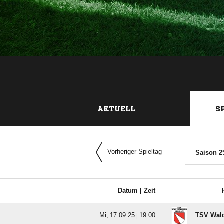
AKTUELL
S
Vorheriger Spieltag
Saison 2
Datum |
Zeit
  |

TSV Wal