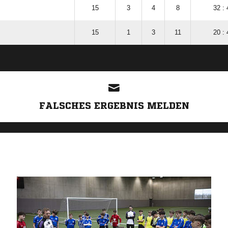
15
3
4
8
32 : 
15
1
3
11
20 : 
ANZEIGE
FALSCHES ERGEBNIS MELDEN