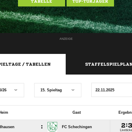
TABELLE
TOP-TORJÄGER
ANZEIGE
PIELTAGE / TABELLEN
STAFFELSPIELPLA
5/26
15. Spieltag
Heim
Gast
Ergebn

:
:
dhausen
FC Schechingen
Livetick