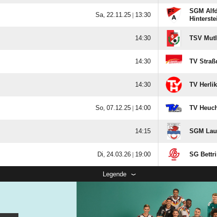
SGM Alfdo
  |

Hinterst

TSV Mut

TV Straß

TV Herli
  |

TV Heuch

SGM Laut
  |

SG Bettri
Legende