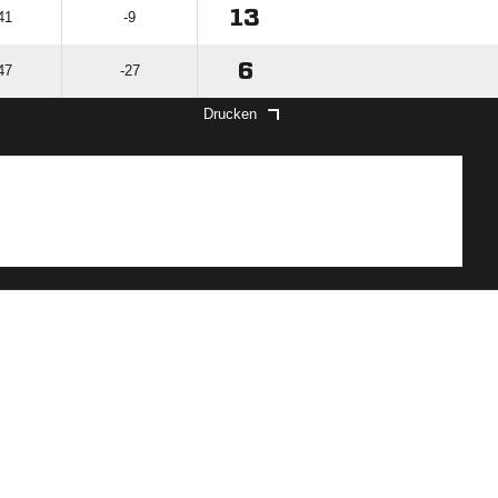
13
41
-9
6
47
-27
Drucken