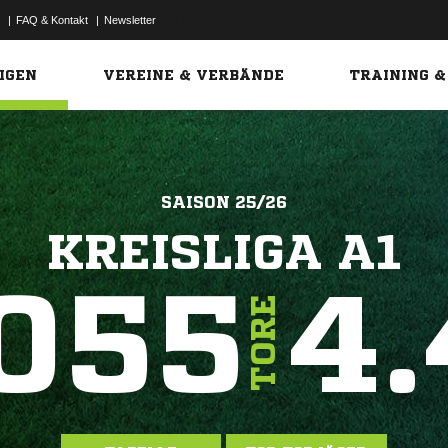
|
FAQ & Kontakt
|
Newsletter
Link
IGEN
VEREINE & VERBÄNDE
TRAINING &
SAISON 25/26
KREISLIGA A1
055
4.
TORE