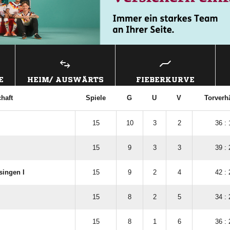
E
HEIM/ AUSWÄRTS
FIEBERKURVE
haft
Spiele
G
U
V
Torverhä
15
10
3
2
36 : 
15
9
3
3
39 : 
ingen I
15
9
2
4
42 : 
15
8
2
5
34 : 
15
8
1
6
36 : 