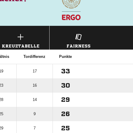
KREUZTABELLE
FAIRNESS
ltnis
Tordifferenz
Punkte
33
19
17
30
23
16
29
28
14
26
25
9
25
29
7