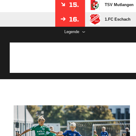
15.
TSV Mutlangen
16.
1.FC Eschach
Legende