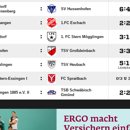
rf/​
:

:
SV Hussenhofen
einenberg
:

:
langen
1.FC Eschach
:

:

dorf
1. FC Stern Mögglingen
:

:
kofen
TSV Großdeinbach

:

:
lingen
TSV Heubach
Livetick
:
ern-Essingen I
FC Spraitbach

:

U
TSB Schwäbisch
:

:
ngen 1885 e.V. II
Gmünd