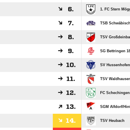
6.
1. FC Stern Mög
7.
TSB Schwäbisc
8.
TSV Großdeinb
9.
SG Bettringen 18
10.
SV Hussenhofen
11.
TSV Waldhause
12.
FC Schechingen
13.
SGM Alfdorf/​Hin
14.
TSV Heubach