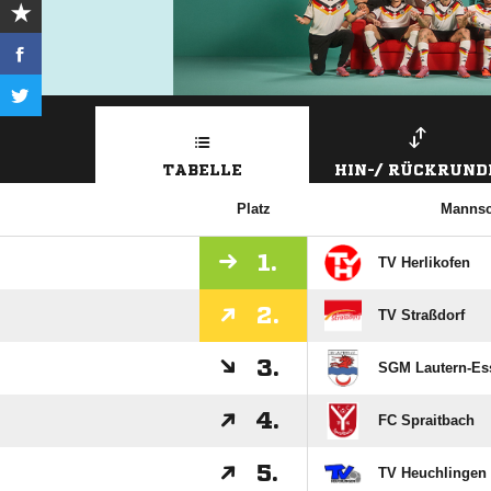
TABELLE
HIN-/ RÜCKRUND
Platz
Mannsc
1.
TV Herlikofen
2.
TV Straßdorf
3.
SGM Lautern-Ess
4.
FC Spraitbach
5.
TV Heuchlingen