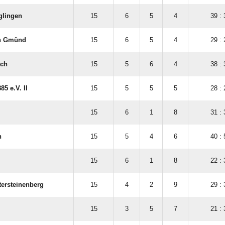
glingen
15
6
5
4
39 : 
h Gmünd
15
6
5
4
29 : 
ach
15
5
6
4
38 : 
85 e.V. II
15
5
5
5
28 : 
15
6
1
8
31 : 
n
15
5
4
6
40 : 
15
6
1
8
22 : 
tersteinenberg
15
4
2
9
29 : 
15
3
5
7
21 : 