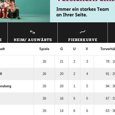
E
HEIM/ AUSWÄRTS
FIEBERKURVE
aft
Spiele
G
U
V
Torverhäl
26
21
2
3
78 : 1
II
26
20
2
4
91 : 2
ensberg
26
20
1
5
94 : 3
26
16
5
5
67 : 3
26
14
6
6
63 : 3