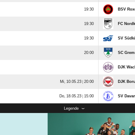

BSV Roxel

FC Nordk

SV Südk

SC Grem
DJK Wack
  |

DJK Boru
  |

SV Davar
Legende