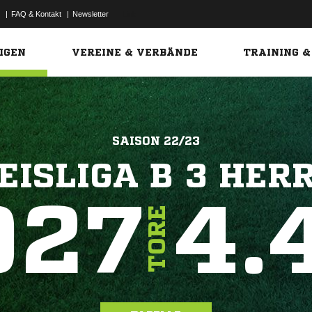
|
FAQ & Kontakt
|
Newsletter
Link
IGEN
VEREINE & VERBÄNDE
TRAINING &
SAISON 22/23
EISLIGA B 3 HER
927
4.
TORE