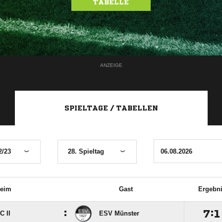
TABELLE
ANZEIGE
SPIELTAGE / TABELLEN
2/23
28. Spieltag
eim
Gast
Ergebn
:

:

C II
ESV Münster