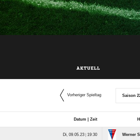
AKTUELL
Vorheriger Spieltag
Saison 2
Datum |
Zeit
H
  |

Werner S