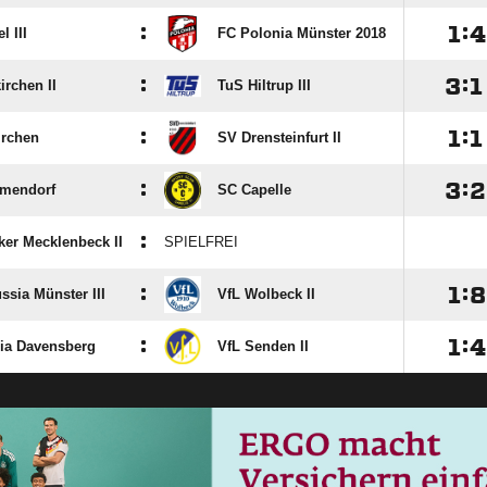
:

:

 III
FC Polonia Münster 2018
:

:

irchen II
TuS Hiltrup III
:

:

irchen
SV Drensteinfurt II
:

:

mendorf
SC Capelle
:
er Mecklenbeck II
SPIELFREI
:

:

ssia Münster III
VfL Wolbeck II
:

:

ia Davensberg
VfL Senden II