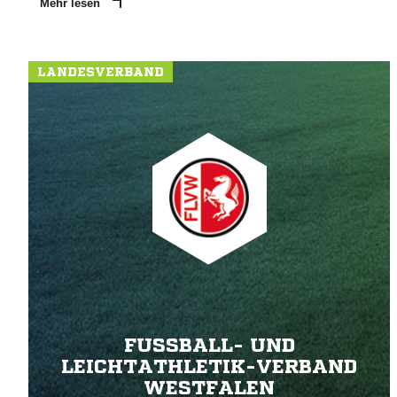
Mehr lesen
LANDESVERBAND
FUSSBALL- UND L
EICHTATHLETIK-VERBAND W
ESTFALEN