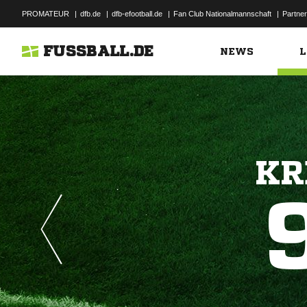
PROMATEUR
|
dfb.de
|
dfb-efootball.de
|
Fan Club Nationalmannschaft
|
Partner
FUSSBALL.DE
NEWS
L
KR