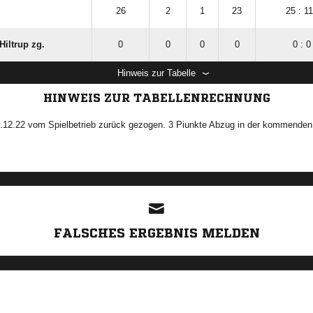
26
2
1
23
25 : 1
Hiltrup zg.
0
0
0
0
0 : 0
Hinweis zur Tabelle
HINWEIS ZUR TABELLENRECHNUNG
5.12.22 vom Spielbetrieb zurück gezogen. 3 Piunkte Abzug in der kommenden
ANZEIGE
FALSCHES ERGEBNIS MELDEN