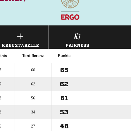
KREUZTABELLE
FAIRNESS
tnis
Tordifferenz
Punkte
65
8
60
62
9
62
61
8
56
53
3
34
48
6
27