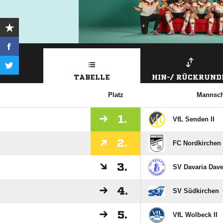
TABELLE
HIN-/ RÜCKRUND
Platz
Mannsch
1.
VfL Senden II
2.
FC Nordkirchen 
3.
SV Davaria Dav
4.
SV Südkirchen
5.
VfL Wolbeck II