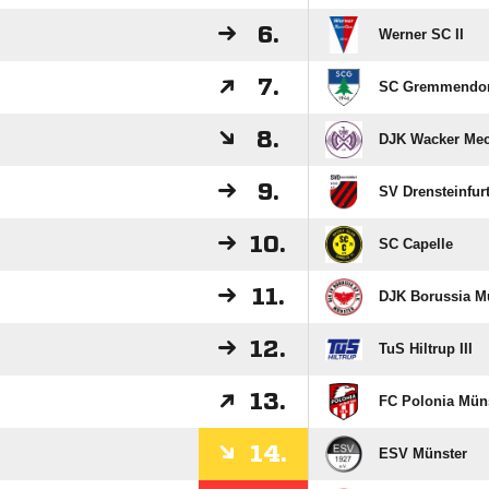
6.
Werner SC II
7.
SC Gremmendor
8.
DJK Wacker Mec
9.
SV Drensteinfurt
10.
SC Capelle
11.
DJK Borussia Mü
12.
TuS Hiltrup III
13.
FC Polonia Mün
14.
ESV Münster