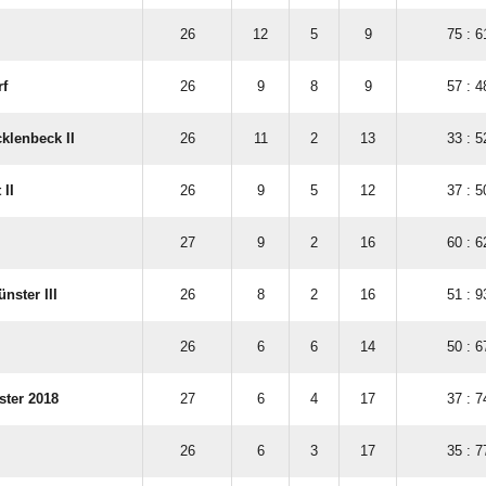
26
12
5
9
75 : 6
f
26
9
8
9
57 : 4
klenbeck II
26
11
2
13
33 : 5
 II
26
9
5
12
37 : 5
27
9
2
16
60 : 6
nster III
26
8
2
16
51 : 9
26
6
6
14
50 : 6
ster 2018
27
6
4
17
37 : 7
26
6
3
17
35 : 7