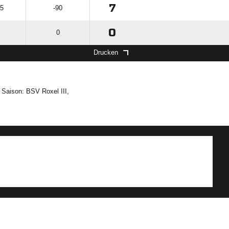
7
15
-90
0
0
Drucken
 Saison: BSV Roxel III,