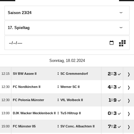
Saison 23/24
17. Spieltag
 
:

:


SV BW Aasee II
SC Gremmendorf
:

:


FC Nordkirchen II
Werner SC II
:

:


FC Polonia Münster
VfL Wolbeck II
:

:


DJK Wacker Mecklenbeck II
TuS Hiltrup II
:

:


FC Münster 05
SV Conc. Albachten II