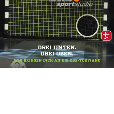
DREI UNTEN.
DREI OBEN.
WIR BRINGEN DICH AN DIE ZDF-TORWAND