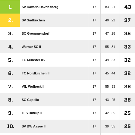
1.
43
SV Davaria Davensberg
17
83 : 21
2.
37
SV Südkirchen
17
40 : 22
3.
35
SC Gremmendorf
17
47 : 28
4.
33
Werner SC II
17
55 : 31
5.
32
FC Münster 05
17
49 : 33
6.
32
FC Nordkirchen II
17
45 : 44
7.
28
VfL Wolbeck II
17
55 : 33
8.
28
SC Capelle
17
43 : 25
9.
25
TuS Hiltrup II
17
42 : 35
10.
25
SV BW Aasee II
17
39 : 35