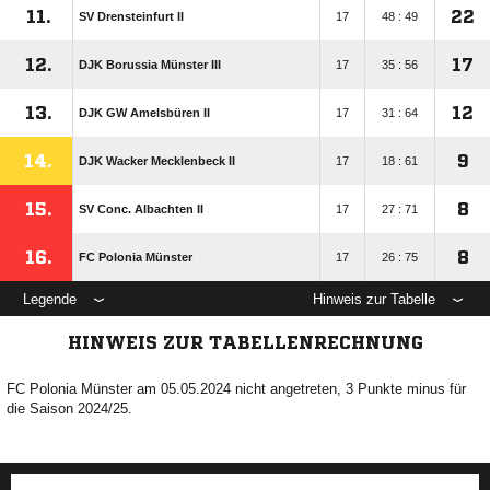
11.
22
SV Drensteinfurt II
17
48 : 49
12.
17
DJK Borussia Münster III
17
35 : 56
13.
12
DJK GW Amelsbüren II
17
31 : 64
14.
9
DJK Wacker Mecklenbeck II
17
18 : 61
15.
8
SV Conc. Albachten II
17
27 : 71
16.
8
FC Polonia Münster
17
26 : 75
Legende
Hinweis zur Tabelle
HINWEIS ZUR TABELLENRECHNUNG
FC Polonia Münster am 05.05.2024 nicht angetreten, 3 Punkte minus für
die Saison 2024/25.
ANZEIGE