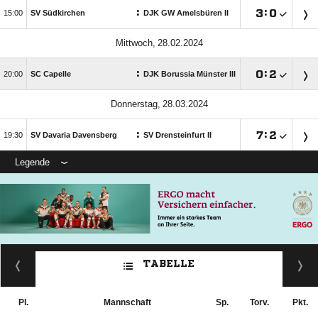
:

:


SV Südkirchen
DJK GW Amelsbüren II
 
:

:


SC Capelle
DJK Borussia Münster III
 
:

:


SV Davaria Davensberg
SV Drensteinfurt II
Legende
TABELLE
Pl.
Mannschaft
Sp.
Torv.
Pkt.