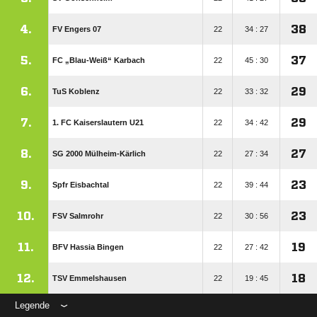
4.
38
FV Engers 07
22
34 : 27
5.
37
FC „Blau-Weiß“ Karbach
22
45 : 30
6.
29
TuS Koblenz
22
33 : 32
7.
29
1. FC Kaiserslautern U21
22
34 : 42
8.
27
SG 2000 Mülheim-Kärlich
22
27 : 34
9.
23
Spfr Eisbachtal
22
39 : 44
10.
23
FSV Salmrohr
22
30 : 56
11.
19
BFV Hassia Bingen
22
27 : 42
12.
18
TSV Emmelshausen
22
19 : 45
Legende