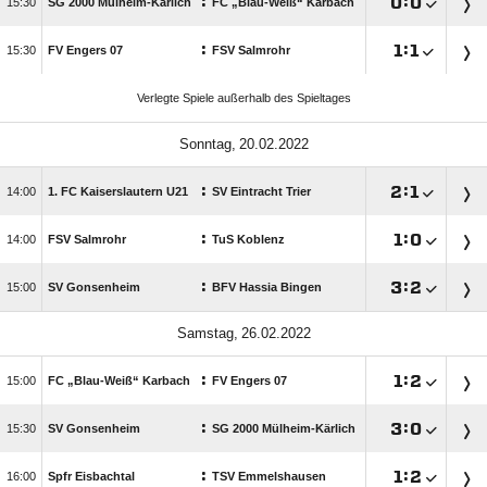
:

:


SG 2000 Mülheim-Kärlich
FC „Blau-Weiß“ Karbach
:

:


FV Engers 07
FSV Salmrohr
Verlegte Spiele außerhalb des Spieltages
 
:

:


1. FC Kaiserslautern U21
SV Eintracht Trier
:

:


FSV Salmrohr
TuS Koblenz
:

:


SV Gonsenheim
BFV Hassia Bingen
 
:

:


FC „Blau-Weiß“ Karbach
FV Engers 07
:

:


SV Gonsenheim
SG 2000 Mülheim-Kärlich
:

:


Spfr Eisbachtal
TSV Emmelshausen