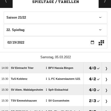
SPIELTAGE / TABELLEN
Saison 21/22
22. Spieltag
 
:

:


SV Eintracht Trier
BFV Hassia Bingen
:

:


TuS Koblenz
1. FC Kaiserslautern U21
:

:


SV Alem. Waldalgesheim
Spfr Eisbachtal
:

:


TSV Emmelshausen
SV Gonsenheim