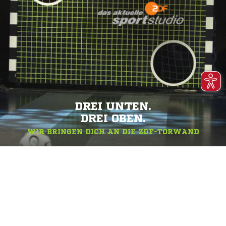
DREI UNTEN.
DREI OBEN.
WIR BRINGEN DICH AN DIE ZDF-TORWAND