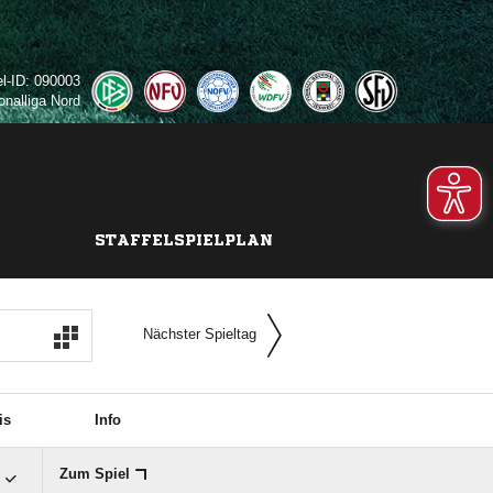
el-ID: 090003
onalliga Nord
STAFFELSPIELPLAN
Nächster Spieltag
is
Info

Zum Spiel