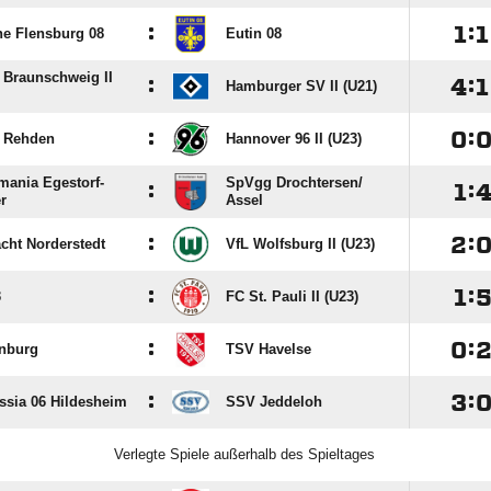
:

:

e Flensburg 08
Eutin 08
t Braunschweig II
:

:

Hamburger SV II (U21)
:

:
 Rehden
Hannover 96 II (U23)
mania Egestorf-
SpVgg Drochtersen/​
:

:
r
Assel
:

:
acht Norderstedt
VfL Wolfsburg II (U23)
:

:
3
FC St. Pauli II (U23)
:

:
nburg
TSV Havelse
:

:
ssia 06 Hildesheim
SSV Jeddeloh
Verlegte Spiele außerhalb des Spieltages