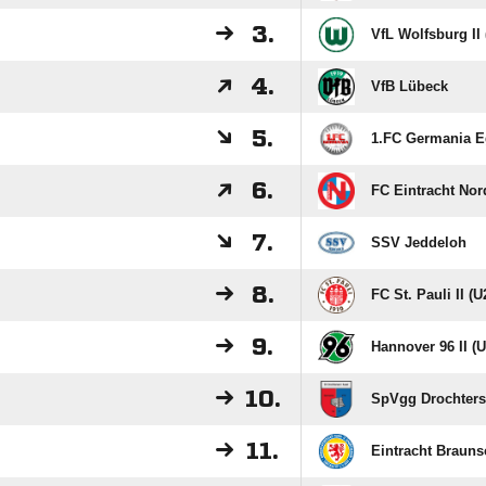
3.
VfL Wolfsburg II 
4.
VfB Lübeck
5.
1.FC Germania E
6.
FC Eintracht Nor
7.
SSV Jeddeloh
8.
FC St. Pauli II (U
9.
Hannover 96 II (U
10.
SpVgg Drochterse
11.
Eintracht Brauns