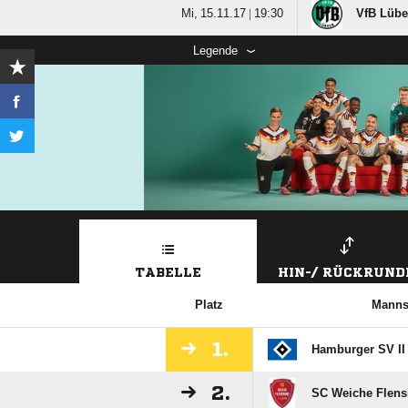
  |

VfB Lübe
Legende
TABELLE
HIN-/ RÜCKRUND
Platz
Manns
1.
Hamburger SV II 
2.
SC Weiche Flens