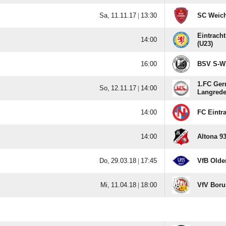
  |

SC Weich
Eintrach

(U23)

BSV S-W
1.FC Ger
  |

Langrede

FC Eintr

Altona 9
  |

VfB Olde
  |

VfV Boru