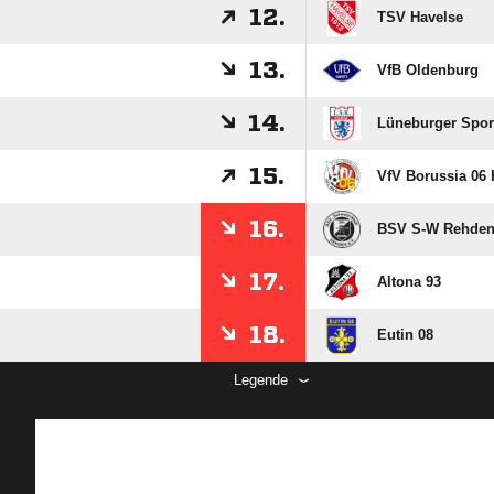
12.
TSV Havelse
13.
VfB Oldenburg
14.
Lüneburger Spor
15.
VfV Borussia 06
16.
BSV S-W Rehde
17.
Altona 93
18.
Eutin 08
Legende