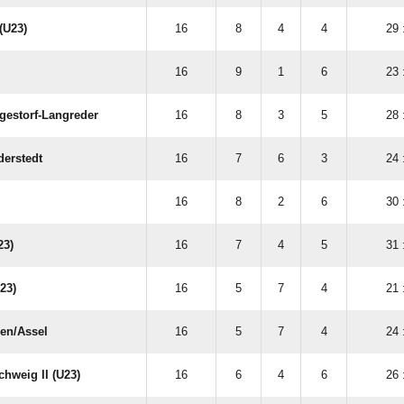
(U23)
16
8
4
4
29 
16
9
1
6
23 
gestorf-Langreder
16
8
3
5
28 
derstedt
16
7
6
3
24 
16
8
2
6
30 
23)
16
7
4
5
31 
23)
16
5
7
4
21 
n/​Assel
16
5
7
4
24 
chweig II (U23)
16
6
4
6
26 