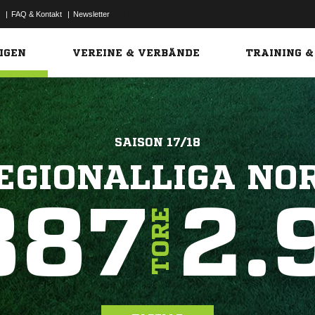
|
FAQ & Kontakt
|
Newsletter
Link
IGEN
VEREINE & VERBÄNDE
TRAINING &
SAISON 17/18
EGIONALLIGA NO
887
2.
TORE