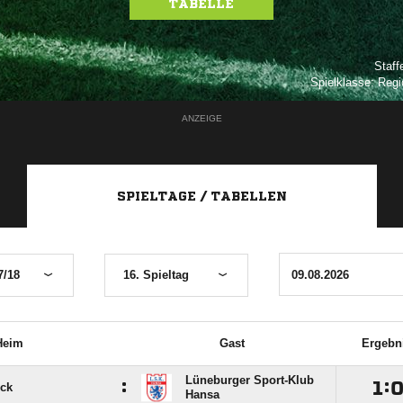
TABELLE
Staff
Spielklasse: Regi
ANZEIGE
SPIELTAGE / TABELLEN
7/18
16. Spieltag
Heim
Gast
Ergebn
Lüneburger Sport-Klub
:

:
ck
Hansa