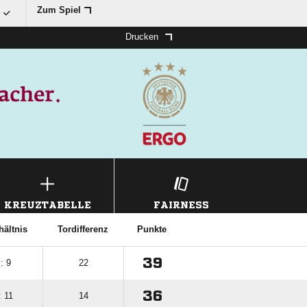

Zum Spiel
Drucken
KREUZTABELLE
FAIRNESS
hältnis
Tordifferenz
Punkte
39
: 9
22
36
: 11
14