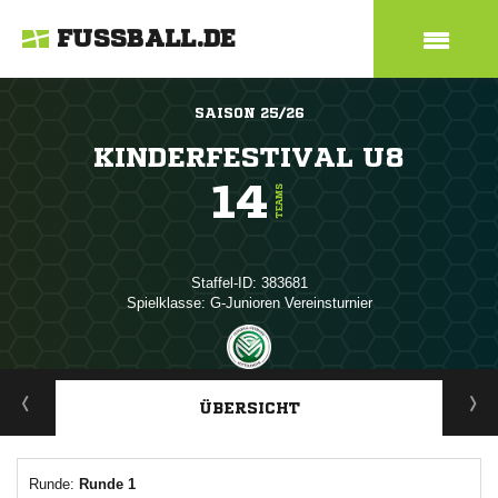
FUSSBALL.DE
SAISON 25/26
KINDERFESTIVAL U8
14
TEAMS
Staffel-ID: 383681
Spielklasse: G-Junioren Vereinsturnier
ANZEIGE
ÜBERSICHT
Runde:
Runde 1