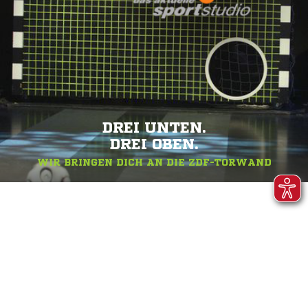
DREI UNTEN.
DREI OBEN.
WIR BRINGEN DICH AN DIE ZDF-TORWAND