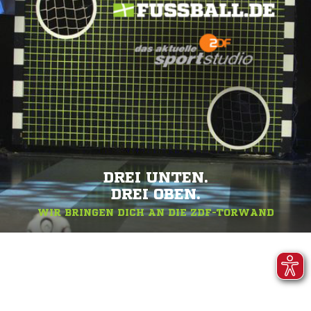
DREI UNTEN.
DREI OBEN.
WIR BRINGEN DICH AN DIE ZDF-TORWAND