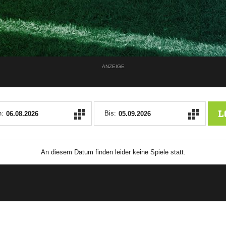
ANZEIGE
L
:
Bis:
An diesem Datum finden leider keine Spiele statt.
ANZEIGE