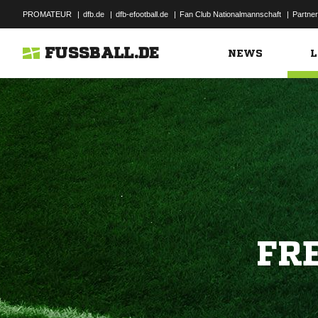
PROMATEUR
|
dfb.de
|
dfb-efootball.de
|
Fan Club Nationalmannschaft
|
Partner
FUSSBALL.DE
NEWS
L
FR