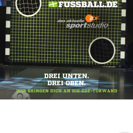
DREI UNTEN.
DREI OBEN.
WIR BRINGEN DICH AN DIE ZDF-TORWAND