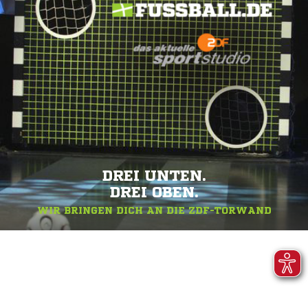
DREI UNTEN.
DREI OBEN.
WIR BRINGEN DICH AN DIE ZDF-TORWAND