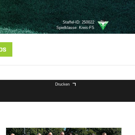
Staffel-ID: 250022
Spielklasse: Kreis-FS
OS
Drucken