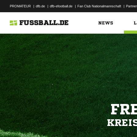
PROMATEUR
|
dfb.de
|
dfb-efootball.de
|
Fan Club Nationalmannschaft
|
Partner
FUSSBALL.DE
NEWS
L
FR
KREI