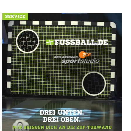
SERVICE
DREI UNTEN.
DREI OBEN.
WIR BRINGEN DICH AN DIE ZDF-TORWAND