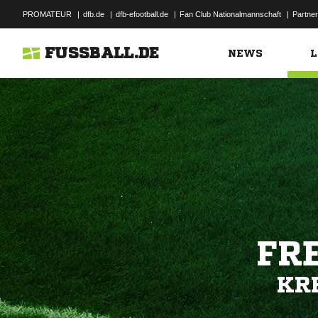
PROMATEUR
|
dfb.de
|
dfb-efootball.de
|
Fan Club Nationalmannschaft
|
Partner
FUSSBALL.DE
NEWS
L
FR
KR