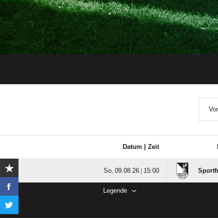
Von
Datum |
Zeit
  |

Sportf
Legende