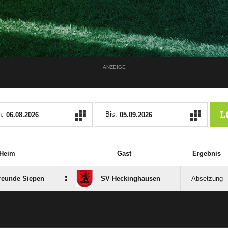
ANZEIGE
L
:
Bis:
Heim
Gast
Ergebnis
:
reunde Siepen
SV Heckinghausen
Absetzung