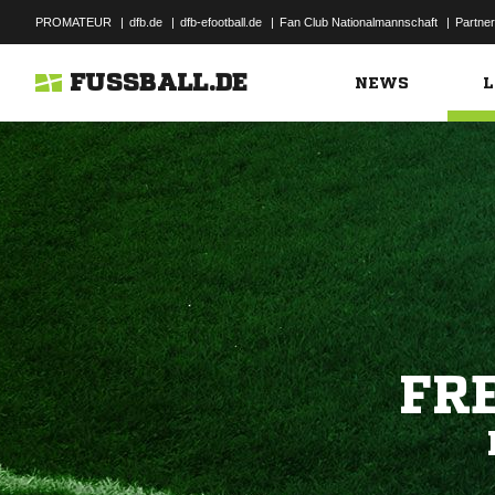
PROMATEUR
|
dfb.de
|
dfb-efootball.de
|
Fan Club Nationalmannschaft
|
Partner
FUSSBALL.DE
NEWS
L
FR