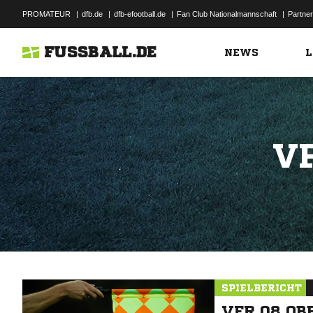
PROMATEUR
|
dfb.de
|
dfb-efootball.de
|
Fan Club Nationalmannschaft
|
Partner
FUSSBALL.DE
NEWS
L
V
SPIELBERICHT
VFR 08 OB