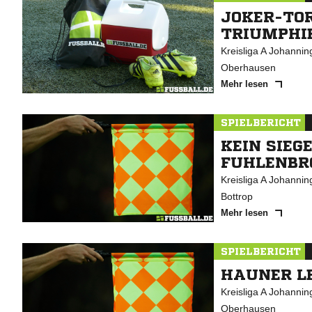
JOKER-TO
TRIUMPHI
Kreisliga A Johannin
Oberhausen
Mehr lesen
SPIELBERICHT
KEIN SIEG
UHLENBRO
Kreisliga A Johanni
Bottrop
Mehr lesen
SPIELBERICHT
HAUNER LE
Kreisliga A Johannin
Oberhausen