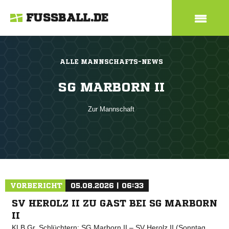
FUSSBALL.DE
ALLE MANNSCHAFTS-NEWS
SG MARBORN II
Zur Mannschaft
VORBERICHT
05.08.2026 | 06:33
SV HEROLZ II ZU GAST BEI SG MARBORN
II
KLB Gr. Schlüchtern: SG Marborn II – SV Herolz II (Sonntag,