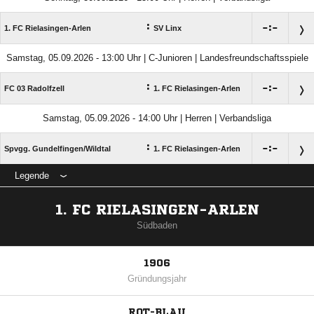
:

:

1. FC Rielasingen-Arlen
SV Linx
Samstag, 05.09.2026 - 13:00 Uhr | C-Junioren | Landesfreundschaftsspiele
:

:

FC 03 Radolfzell
1. FC Rielasingen-Arlen
Samstag, 05.09.2026 - 14:00 Uhr | Herren | Verbandsliga
:

:

Spvgg. Gundelfingen/​Wildtal
1. FC Rielasingen-Arlen
Legende
1. FC RIELASINGEN-ARLEN
Südbaden
1906
Gründungsjahr
ROT-BLAU