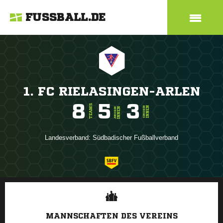
FUSSBALL.DE
1. FC RIELASINGEN-ARLEN
8
5
3
TEAMS
INNEN
SENIOREN
INNEN
JUNIOREN
Landesverband:
Südbadischer Fußballverband
ANZEIGE
MANNSCHAFTEN DES VEREINS