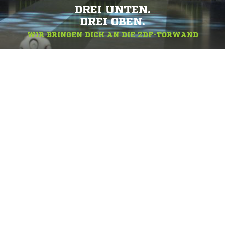
DREI UNTEN.
DREI OBEN.
WIR BRINGEN DICH AN DIE ZDF-TORWAND