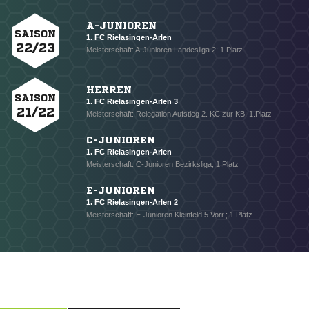
A-JUNIOREN
SAISON
1. FC Rielasingen-Arlen
22/23
Meisterschaft: A-Junioren Landesliga 2; 1.Platz
HERREN
SAISON
1. FC Rielasingen-Arlen 3
21/22
Meisterschaft: Relegation Aufstieg 2. KC zur KB; 1.Platz
C-JUNIOREN
1. FC Rielasingen-Arlen
Meisterschaft: C-Junioren Bezirksliga; 1.Platz
E-JUNIOREN
1. FC Rielasingen-Arlen 2
Meisterschaft: E-Junioren Kleinfeld 5 Vorr.; 1.Platz