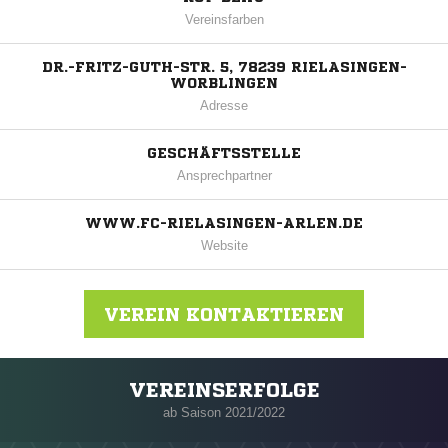
Vereinsfarben
DR.-FRITZ-GUTH-STR. 5, 78239 RIELASINGEN-
WORBLINGEN
Adresse
GESCHÄFTSSTELLE
Ansprechpartner
WWW.FC-RIELASINGEN-ARLEN.DE
Website
VEREIN KONTAKTIEREN
VEREINSERFOLGE
Nachricht an 1. FC Rielasingen-Arlen
ab Saison 2021/2022