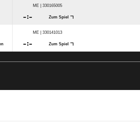
ME | 330165005

:

Zum Spiel
ME | 330141013

:

en
Zum Spiel