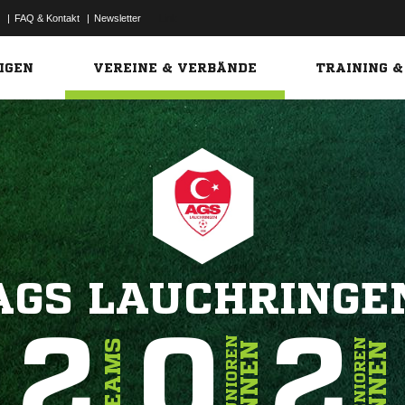
|
FAQ & Kontakt
|
Newsletter
Link
IGEN
VEREINE & VERBÄNDE
TRAINING &
AGS LAUCHRINGE
2
0
2
JUNIOREN
SENIOREN
TEAMS
INNEN
INNEN