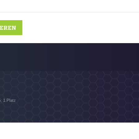
IEREN
5; 1.Platz
N