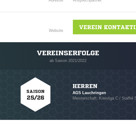
Adresse
Ansprechpartner
VEREIN KONTAKT
Website
VEREINSERFOLGE
ab Saison 2021/2022
HERREN
SAISON
AGS Lauchringen
25/26
Meisterschaft: Kreisliga C / Staffel 
NACHRICHT SENDE
* Pflichtfelder