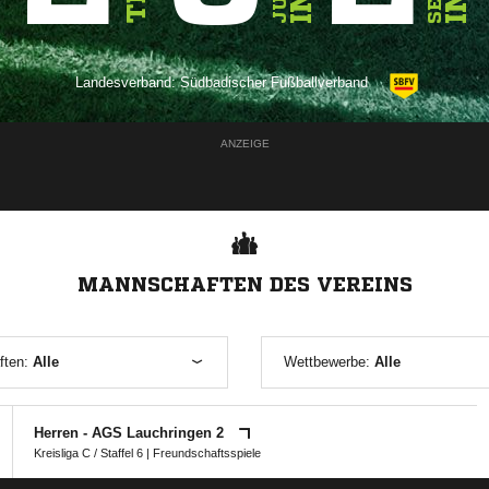
Landesverband:
Südbadischer Fußballverband
ANZEIGE
MANNSCHAFTEN DES VEREINS
ften:
Alle
Wettbewerbe:
Alle
Herren - AGS Lauchringen 2
Kreisliga C / Staffel 6
| Freundschaftsspiele