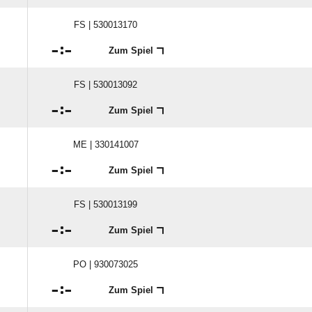
FS | 530013170

:

Zum Spiel
FS | 530013092

:

Zum Spiel
ME | 330141007

:

Zum Spiel
FS | 530013199

:

Zum Spiel
PO | 930073025

:

Zum Spiel