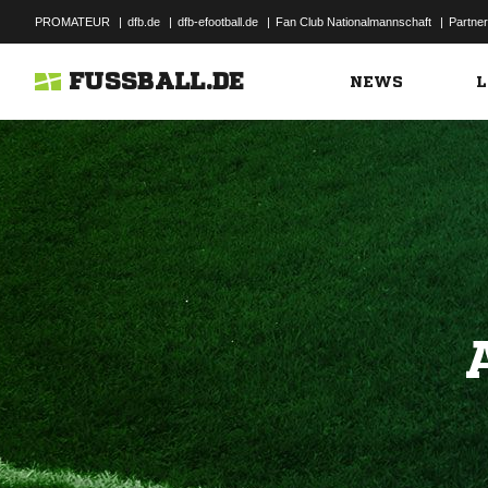
PROMATEUR
|
dfb.de
|
dfb-efootball.de
|
Fan Club Nationalmannschaft
|
Partner
FUSSBALL.DE
NEWS
L