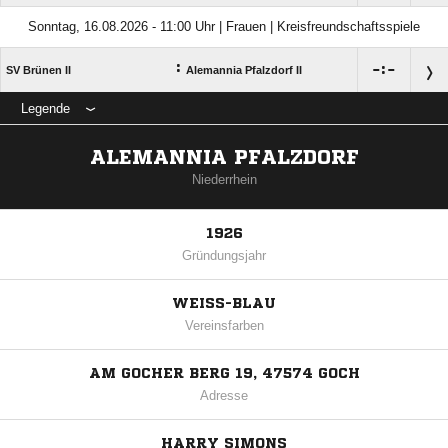
Sonntag, 16.08.2026 - 11:00 Uhr | Frauen | Kreisfreundschaftsspiele
:

:

SV Brünen II
Alemannia Pfalzdorf II
Legende
ALEMANNIA PFALZDORF
Niederrhein
1926
Gründungsjahr
WEISS-BLAU
Vereinsfarben
AM GOCHER BERG 19, 47574 GOCH
Adresse
HARRY SIMONS