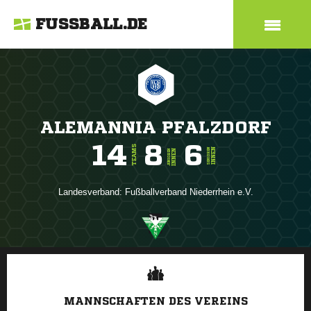
FUSSBALL.DE
ALEMANNIA PFALZDORF
14
8
6
TEAMS
INNEN
SENIOREN
INNEN
JUNIOREN
Landesverband:
Fußballverband Niederrhein e.V.
ANZEIGE
MANNSCHAFTEN DES VEREINS