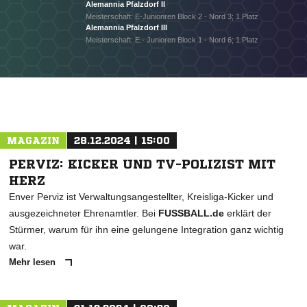
Alemannia Pfalzdorf II
Meisterschaft: E-Junionren Block 2 - Nord 3; 1.Platz
Alemannia Pfalzdorf III
Meisterschaft: E.- Junioren Block 1 - Nord 6; 1.Platz
MAGAZIN
28.12.2024 | 15:00
PERVIZ: KICKER UND TV-POLIZIST MIT
HERZ
Enver Perviz ist Verwaltungsangestellter, Kreisliga-Kicker und
ausgezeichneter Ehrenamtler. Bei
FUSSBALL.de
erklärt der
Stürmer, warum für ihn eine gelungene Integration ganz wichtig
war.
Mehr lesen