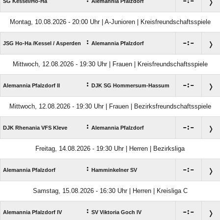
:

:

SG Kessel/​Ho-Ha
Alemannia Pfalzdorf
Montag, 10.08.2026 - 20:00 Uhr | A-Junioren | Kreisfreundschaftsspiele
:

:

JSG Ho-Ha /​Kessel /​ Asperden
Alemannia Pfalzdorf
Mittwoch, 12.08.2026 - 19:30 Uhr | Frauen | Kreisfreundschaftsspiele
:

:

Alemannia Pfalzdorf II
DJK SG Hommersum-Hassum
Mittwoch, 12.08.2026 - 19:30 Uhr | Frauen | Bezirksfreundschaftsspiele
:

:

DJK Rhenania VFS Kleve
Alemannia Pfalzdorf
Freitag, 14.08.2026 - 19:30 Uhr | Herren | Bezirksliga
:

:

Alemannia Pfalzdorf
Hamminkelner SV
Samstag, 15.08.2026 - 16:30 Uhr | Herren | Kreisliga C
:

:

Alemannia Pfalzdorf IV
SV Viktoria Goch IV