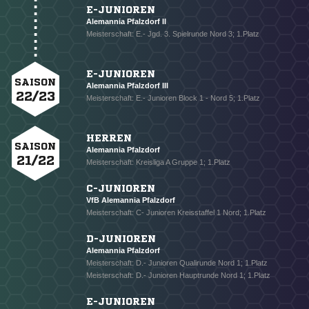
E-JUNIOREN
Alemannia Pfalzdorf II
Meisterschaft: E.- Jgd. 3. Spielrunde Nord 3; 1.Platz
E-JUNIOREN
SAISON
Alemannia Pfalzdorf III
22/23
Meisterschaft: E.- Junioren Block 1 - Nord 5; 1.Platz
HERREN
SAISON
Alemannia Pfalzdorf
21/22
Meisterschaft: Kreisliga A Gruppe 1; 1.Platz
C-JUNIOREN
VfB Alemannia Pfalzdorf
Meisterschaft: C- Junioren Kreisstaffel 1 Nord; 1.Platz
D-JUNIOREN
Alemannia Pfalzdorf
Meisterschaft: D.- Junioren Qualirunde Nord 1; 1.Platz
Meisterschaft: D.- Junioren Hauptrunde Nord 1; 1.Platz
E-JUNIOREN