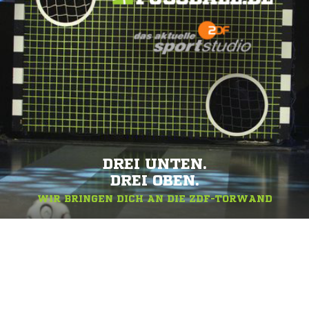
DREI UNTEN.
DREI OBEN.
WIR BRINGEN DICH AN DIE ZDF-TORWAND