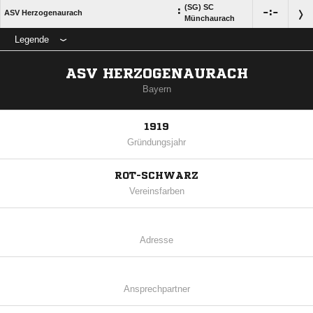
(SG) SC
:

:

ASV Herzogenaurach
Münchaurach
Legende
ASV HERZOGENAURACH
Bayern
1919
Gründungsjahr
ROT-SCHWARZ
Vereinsfarben
Adresse
Ansprechpartner