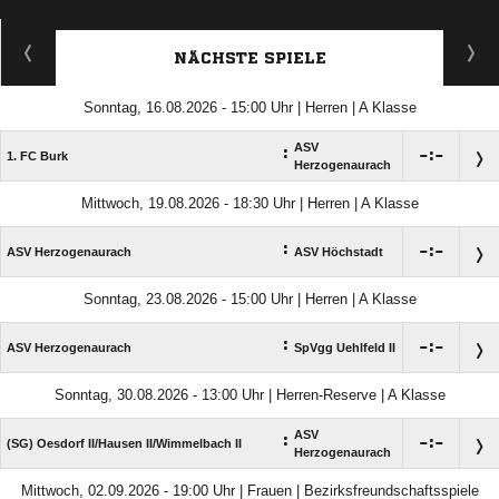
NÄCHSTE SPIELE
Sonntag, 16.08.2026 - 15:00 Uhr | Herren | A Klasse
ASV
:

:

1. FC Burk
Herzogenaurach
Mittwoch, 19.08.2026 - 18:30 Uhr | Herren | A Klasse
:

:

ASV Herzogenaurach
ASV Höchstadt
Sonntag, 23.08.2026 - 15:00 Uhr | Herren | A Klasse
:

:

ASV Herzogenaurach
SpVgg Uehlfeld II
Sonntag, 30.08.2026 - 13:00 Uhr | Herren-Reserve | A Klasse
ASV
:

:

(SG) Oesdorf II/​Hausen II/​Wimmelbach II
Herzogenaurach
Mittwoch, 02.09.2026 - 19:00 Uhr | Frauen | Bezirksfreundschaftsspiele