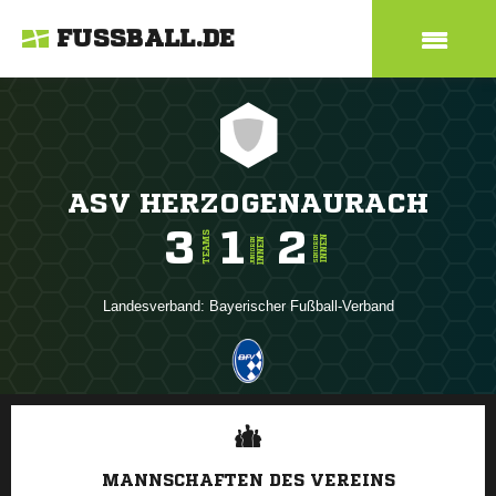
FUSSBALL.DE
ASV HERZOGENAURACH
3
1
2
TEAMS
INNEN
SENIOREN
INNEN
JUNIOREN
Landesverband:
Bayerischer Fußball-Verband
ANZEIGE
MANNSCHAFTEN DES VEREINS