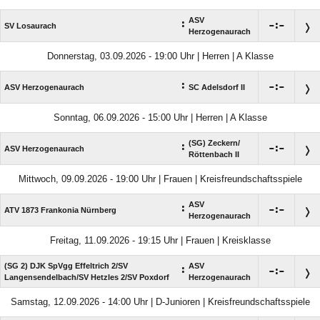
ASV
:

:

SV Losaurach
Herzogenaurach
Donnerstag, 03.09.2026 - 19:00 Uhr | Herren | A Klasse
:

:

ASV Herzogenaurach
SC Adelsdorf II
Sonntag, 06.09.2026 - 15:00 Uhr | Herren | A Klasse
(SG) Zeckern/​
:

:

ASV Herzogenaurach
Röttenbach II
Mittwoch, 09.09.2026 - 19:00 Uhr | Frauen | Kreisfreundschaftsspiele
ASV
:

:

ATV 1873 Frankonia Nürnberg
Herzogenaurach
Freitag, 11.09.2026 - 19:15 Uhr | Frauen | Kreisklasse
(SG 2) DJK SpVgg Effeltrich 2/​SV
ASV
:

:

Langensendelbach/​SV Hetzles 2/​SV Poxdorf
Herzogenaurach
Samstag, 12.09.2026 - 14:00 Uhr | D-Junioren | Kreisfreundschaftsspiele