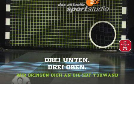
DREI UNTEN.
DREI OBEN.
WIR BRINGEN DICH AN DIE ZDF-TORWAND