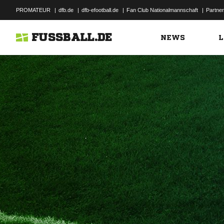
PROMATEUR
|
dfb.de
|
dfb-efootball.de
|
Fan Club Nationalmannschaft
|
Partner
FUSSBALL.DE
NEWS
L