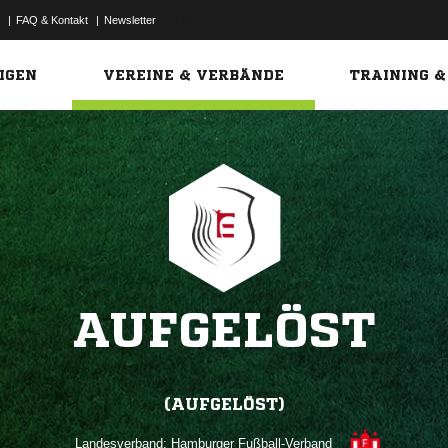
|
FAQ & Kontakt
|
Newsletter
Link
IGEN
VEREINE & VERBÄNDE
TRAINING &
AUFGELÖST
(AUFGELÖST)
Landesverband:
Hamburger Fußball-Verband