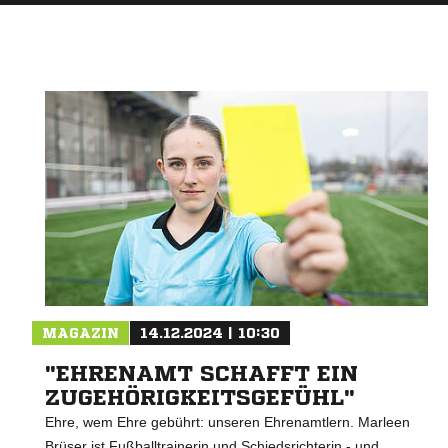
MAGAZIN
14.12.2024 | 10:30
"EHRENAMT SCHAFFT EIN
ZUGEHÖRIGKEITSGEFÜHL"
Ehre, wem Ehre gebührt: unseren Ehrenamtlern. Marleen
Brüser ist Fußballtrainerin und Schiedsrichterin - und