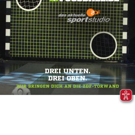
DREI UNTEN.
DREI OBEN.
WIR BRINGEN DICH AN DIE ZDF-TORWAND