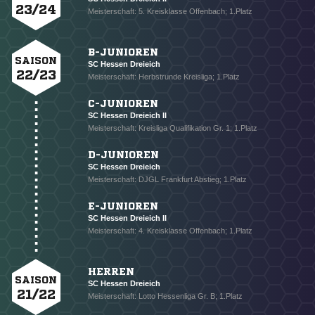
23/24
Meisterschaft: 5. Kreisklasse Offenbach; 1.Platz
B-JUNIOREN
SAISON
SC Hessen Dreieich
22/23
Meisterschaft: Herbstrunde Kreisliga; 1.Platz
C-JUNIOREN
SC Hessen Dreieich II
Meisterschaft: Kreisliga Qualifikation Gr. 1; 1.Platz
D-JUNIOREN
SC Hessen Dreieich
Meisterschaft: DJGL Frankfurt Abstieg; 1.Platz
E-JUNIOREN
SC Hessen Dreieich II
Meisterschaft: 4. Kreisklasse Offenbach; 1.Platz
HERREN
SAISON
SC Hessen Dreieich
21/22
Meisterschaft: Lotto Hessenliga Gr. B; 1.Platz