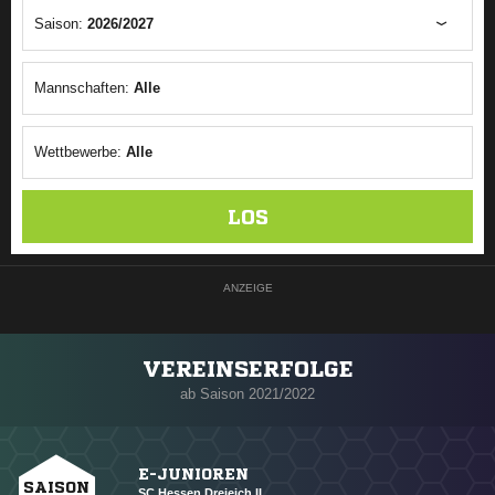
Saison:
2026/2027
Mannschaften:
Alle
Wettbewerbe:
Alle
LOS
ANZEIGE
VEREINSERFOLGE
ab Saison 2021/2022
E-JUNIOREN
SAISON
SC Hessen Dreieich II