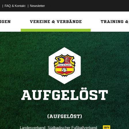
|
FAQ & Kontakt
|
Newsletter
Link
IGEN
VEREINE & VERBÄNDE
TRAINING &
AUFGELÖST
(AUFGELÖST)
Landesverband:
Südbadischer Fußballverband