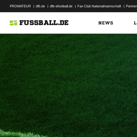
PROMATEUR
|
dfb.de
|
dfb-efootball.de
|
Fan Club Nationalmannschaft
|
Partner
FUSSBALL.DE
NEWS
L