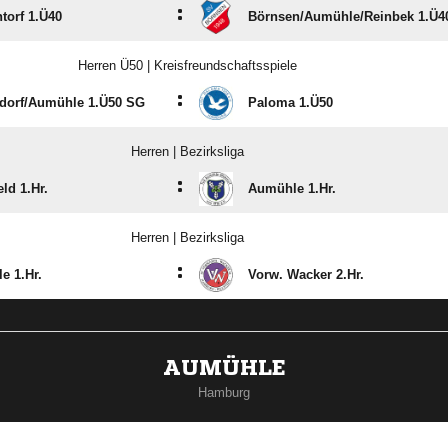
:
torf 1.Ü40
Börnsen/​Aumühle/​Reinbek 1.Ü4
Herren Ü50 | Kreisfreundschaftsspiele
:
dorf/​Aumühle 1.Ü50 SG
Paloma 1.Ü50
Herren | Bezirksliga
:
eld 1.Hr.
Aumühle 1.Hr.
Herren | Bezirksliga
:
e 1.Hr.
Vorw. Wacker 2.Hr.
AUMÜHLE
Hamburg