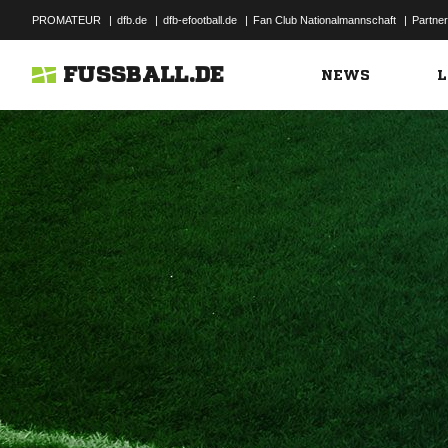
PROMATEUR
|
dfb.de
|
dfb-efootball.de
|
Fan Club Nationalmannschaft
|
Partner
FUSSBALL.DE
NEWS
L