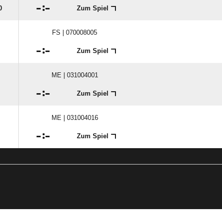

:

0
Zum Spiel
FS | 070008005

:

Zum Spiel
ME | 031004001

:

Zum Spiel
ME | 031004016

:

Zum Spiel