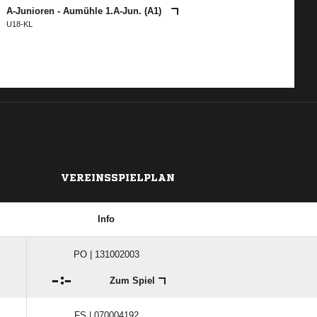
A-Junioren - Aumühle 1.A-Jun. (A1)
U18-KL
VEREINSSPIELPLAN
Info
PO | 131002003

:

Zum Spiel
FS | 070004192