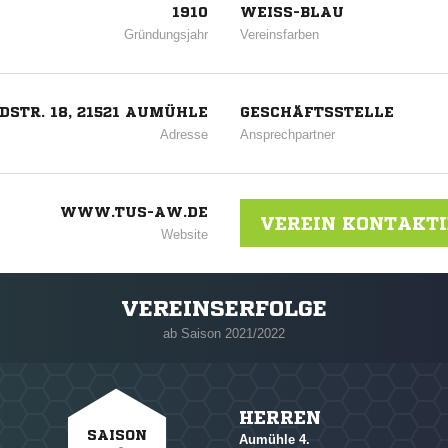
1910
WEISS-BLAU
Gründungsjahr
Vereinsfarben
STR. 18, 21521 AUMÜHLE
GESCHÄFTSSTELLE
Adresse
Ansprechpartner
WWW.TUS-AW.DE
VEREIN KONTAKT
Website
VEREINSERFOLGE
ab Saison 2021/2022
HERREN
SAISON
Aumühle 4.