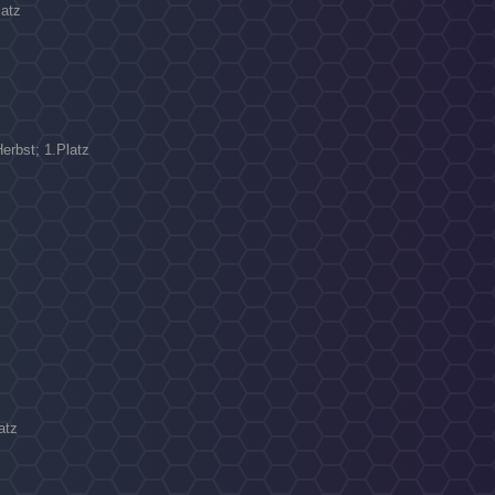
latz
N
erbst; 1.Platz
atz