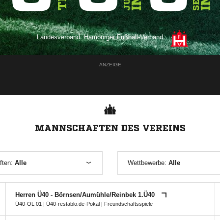
Landesverband:
Hamburger Fußball-Verband
ANZEIGE
MANNSCHAFTEN DES VEREINS
ften:
Alle
Wettbewerbe:
Alle
Herren Ü40 - Börnsen/​Aumühle/​Reinbek 1.Ü40
Ü40-OL 01
|
Ü40-restablo.de-Pokal
| Freundschaftsspiele