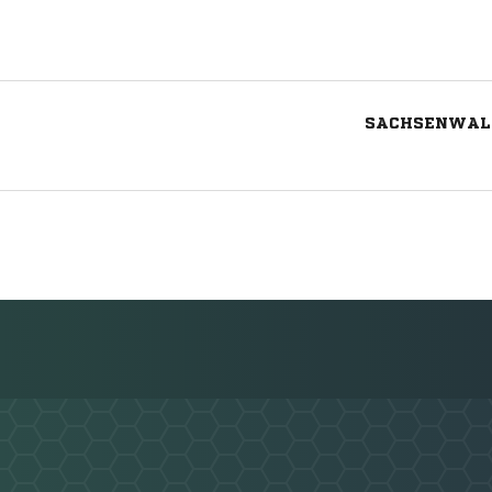
SACHSENWALD
Nachricht an Aumühle