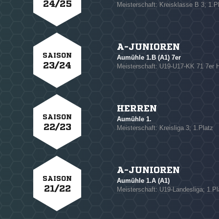
24/25
Meisterschaft: Kreisklasse B 3; 1.P
NACHRICHT SENDE
A-JUNIOREN
SAISON
* Pflichtfelder
Aumühle 1.B (A1) 7er
23/24
Meisterschaft: U19-U17-KK 71 7er H
HERREN
SAISON
Aumühle 1.
22/23
Meisterschaft: Kreisliga 3; 1.Platz
A-JUNIOREN
SAISON
Aumühle 1.A (A1)
21/22
Meisterschaft: U19-Landesliga; 1.Pl