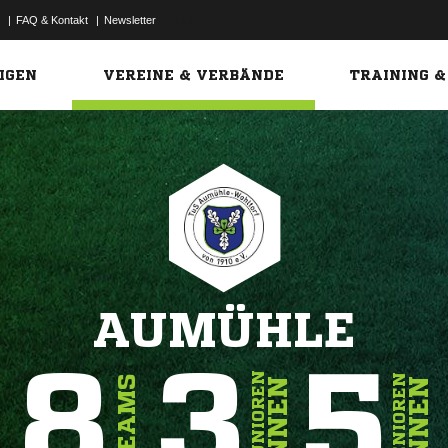
|
FAQ & Kontakt
|
Newsletter
Link
IGEN
VEREINE & VERBÄNDE
TRAINING &
AUMÜHLE
8
3
5
JUNIOREN
SENIOREN
TEAMS
INNEN
INNEN