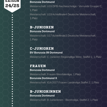
SAISON
Borussia Dortmund
24/25
NACHRICHT SENDEN
Meisterschaft: U19 DFB-Nachwuchsliga - Vorrunde Gruppe C;
1.Platz
Meisterschaft: U19 Achtelfinale4 Deutsche Meisterschaft;
* Pflichtfelder
1.Platz
B-JUNIOREN
Borussia Dortmund
Meisterschaft: U17 Achtelfinale3 Deutsche Meisterschaft;
1.Platz
C-JUNIOREN
BV Borussia 09 Dortmund
Meisterschaft: C-Junioren-Regionalliga West, Staffel 1; 1.Platz
FRAUEN
Borussia Dortmund
Meisterschaft: Frauen-Westfalenliga; 1.Platz
Borussia Dortmund II
Meisterschaft: IGA 2027 Frauen Landesliga Staffel 2; 1.Platz
B-JUNIORINNEN
Borussia Dortmund
Meisterschaft: B-Juniorinnen - Bezirksliga, Staffel 2; 1.Platz