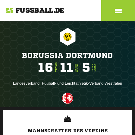
FUSSBALL.DE
BORUSSIA DORTMUND
16
11
5
TEAMS
INNEN
SENIOREN
INNEN
JUNIOREN
Landesverband:
Fußball- und Leichtathletik-Verband Westfalen
ANZEIGE
MANNSCHAFTEN DES VEREINS