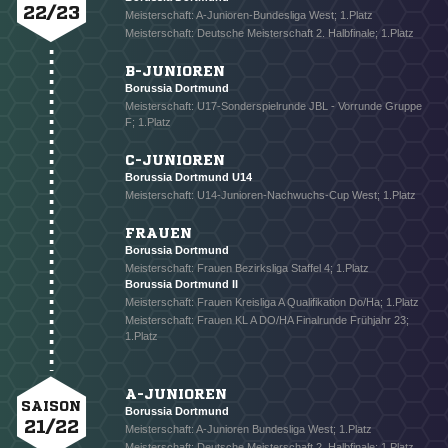
22/23
Meisterschaft: A-Junioren-Bundesliga West; 1.Platz
Meisterschaft: Deutsche Meisterschaft 2. Halbfinale; 1.Platz
B-JUNIOREN
Borussia Dortmund
Meisterschaft: U17-Sonderspielrunde JBL - Vorrunde Gruppe
F; 1.Platz
C-JUNIOREN
Borussia Dortmund U14
Meisterschaft: U14-Junioren-Nachwuchs-Cup West; 1.Platz
FRAUEN
Borussia Dortmund
Meisterschaft: Frauen Bezirksliga Staffel 4; 1.Platz
Borussia Dortmund II
Meisterschaft: Frauen Kreisliga A Qualifikation Do/Ha; 1.Platz
Meisterschaft: Frauen KL A DO/HA Finalrunde Frühjahr 23;
1.Platz
A-JUNIOREN
SAISON
Borussia Dortmund
21/22
Meisterschaft: A-Junioren Bundesliga West; 1.Platz
Meisterschaft: Deutsche Meisterschaft 2. Halbfinale; 1.Platz