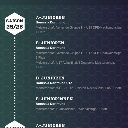
A-JUNIOREN
SAISON
Borussia Dortmund
25/26
Meisterschaft: Vorrunde Gruppe H - U19 DFB-Nachwuchsliga;
1.Platz
B-JUNIOREN
Borussia Dortmund
Meisterschaft: Vorrunde Gruppe H - U17 DFB-Nachwuchsliga;
1.Platz
Meisterschaft: U17 Achtelfinale4 Deutsche Meisterschaft;
1.Platz
D-JUNIOREN
Borussia Dortmund U12
Meisterschaft: WDFV U 12-Junioren-Nachwuchs-Cup; 1.Platz
B-JUNIORINNEN
Borussia Dortmund
Meisterschaft: B-Juniorinnen - Westfalenliga; 1.Platz
A-JUNIOREN