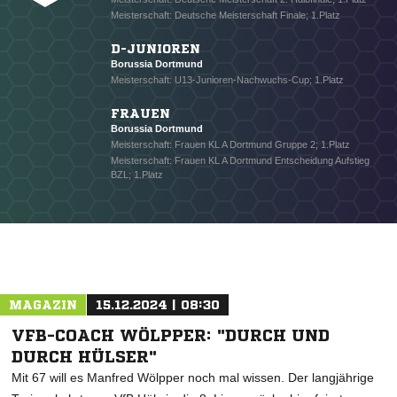
Meisterschaft: Deutsche Meisterschaft Finale; 1.Platz
D-JUNIOREN
Borussia Dortmund
Meisterschaft: U13-Junioren-Nachwuchs-Cup; 1.Platz
FRAUEN
Borussia Dortmund
Meisterschaft: Frauen KL A Dortmund Gruppe 2; 1.Platz
Meisterschaft: Frauen KL A Dortmund Entscheidung Aufstieg
BZL; 1.Platz
MAGAZIN
15.12.2024 | 08:30
VFB-COACH WÖLPPER: "DURCH UND
DURCH HÜLSER"
Mit 67 will es Manfred Wölpper noch mal wissen. Der langjährige