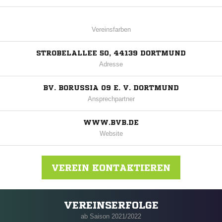
Vereinsfarben
STROBELALLEE 50, 44139 DORTMUND
Adresse
BV. BORUSSIA 09 E. V. DORTMUND
Ansprechpartner
WWW.BVB.DE
Website
VEREIN KONTAKTIEREN
VEREINSERFOLGE
Nachricht an Borussia Dortmund
ab Saison 2021/2022