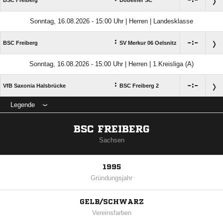

:

BSC Freiberg
Döbelner SC
Sonntag, 16.08.2026 - 15:00 Uhr | Herren | Landesklasse
:

:

BSC Freiberg
SV Merkur 06 Oelsnitz
Sonntag, 16.08.2026 - 15:00 Uhr | Herren | 1.Kreisliga (A)
:

:

VfB Saxonia Halsbrücke
BSC Freiberg 2
Legende
BSC FREIBERG
Sachsen
1995
Gründungsjahr
GELB/SCHWARZ
Vereinsfarben