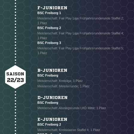
F-JUNIOREN
BSC Freiberg 1
Meisterschaft: Fair Play Liga Frühjahrsrunderunde Staffel 2;
1.Platz
BSC Freiberg 2
Meisterschaft: Fair Play Liga Frühjahrsrunderunde Staffel 4;
1.Platz
BSC Freiberg 3
Meisterschaft: Fair Play Liga Frühjahrsrunderunde Staffel 5;
1.Platz
B-JUNIOREN
SAISON
BSC Freiberg
22/23
Meisterschaft: Kreisliga; 1.Platz
Meisterschaft: Meisterrunde; 1.Platz
D-JUNIOREN
BSC Freiberg
Meisterschaft: Abstiegsrunde LKD Mitte; 1.Platz
E-JUNIOREN
BSC Freiberg 2
Meisterschaft: Kreisklasse Staffel 4; 1.Platz