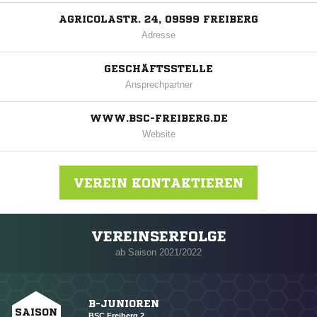
AGRICOLASTR. 24, 09599 FREIBERG
Adresse
GESCHÄFTSSTELLE
Ansprechpartner
WWW.BSC-FREIBERG.DE
Website
VEREIN KONTAKTIEREN
VEREINSERFOLGE
Nachricht an BSC Freiberg
ab Saison 2021/2022
B-JUNIOREN
SAISON
BSC Freiberg 2