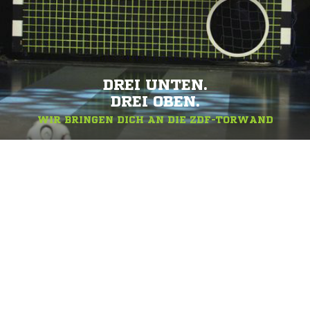
DREI UNTEN.
DREI OBEN.
WIR BRINGEN DICH AN DIE ZDF-TORWAND