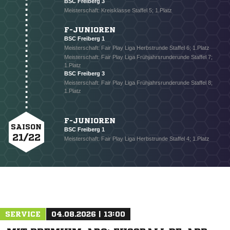
BSC Freiberg 3
Meisterschaft: Kreisklasse Staffel 5; 1.Platz
F-JUNIOREN
BSC Freiberg 1
Meisterschaft: Fair Play Liga Herbstrunde Staffel 6; 1.Platz
Meisterschaft: Fair Play Liga Frühjahrsrunderunde Staffel 7;
1.Platz
BSC Freiberg 3
Meisterschaft: Fair Play Liga Frühjahrsrunderunde Staffel 8;
1.Platz
F-JUNIOREN
SAISON
BSC Freiberg 1
21/22
Meisterschaft: Fair Play Liga Herbstrunde Staffel 4; 1.Platz
SERVICE
04.08.2026 | 13:00