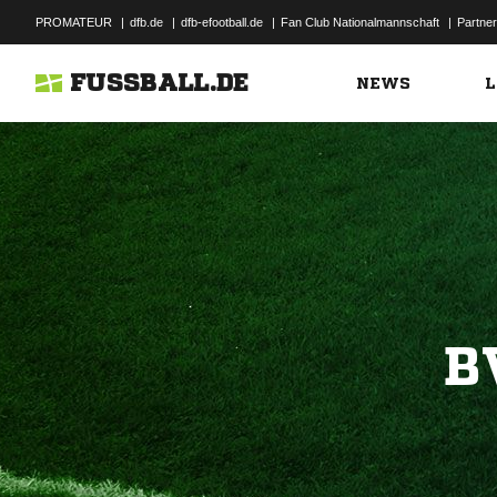
PROMATEUR
|
dfb.de
|
dfb-efootball.de
|
Fan Club Nationalmannschaft
|
Partner
FUSSBALL.DE
NEWS
L
B