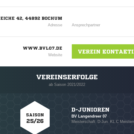
EICHE 42, 44892 BOCHUM
Adresse
Ansprechpartner
WWW.BVL07.DE
VEREIN KONTAKT
Website
VEREINSERFOLGE
ab Saison 2021/2022
D-JUNIOREN
SAISON
BV Langendreer 07
25/26
Meisterschaft: D-Jun. KL.C Meisterr