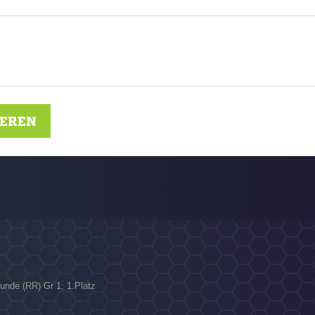
IEREN
unde (RR) Gr 1; 1.Platz