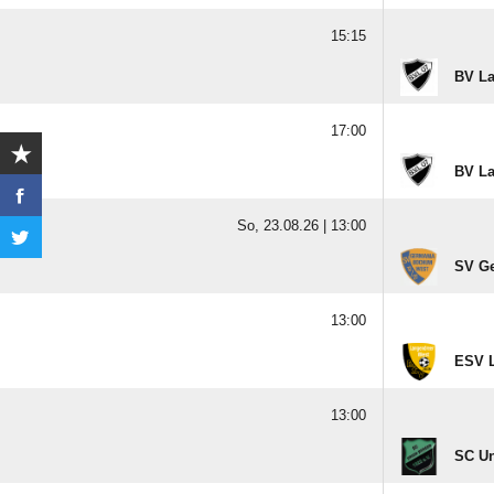
15:15
BV La
17:00
BV La
So, 23.08.26 |
13:00
SV Ge
13:00
ESV L
13:00
SC U