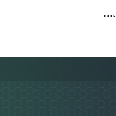
HOHE 
Nachricht an BV Langendreer 07