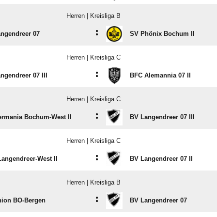
Herren | Kreisliga B
:
ngendreer 07
SV Phönix Bochum II
Herren | Kreisliga C
:
ngendreer 07 III
BFC Alemannia 07 II
Herren | Kreisliga C
:
rmania Bochum-West II
BV Langendreer 07 III
Herren | Kreisliga C
:
angendreer-West II
BV Langendreer 07 II
Herren | Kreisliga B
:
nion BO-Bergen
BV Langendreer 07