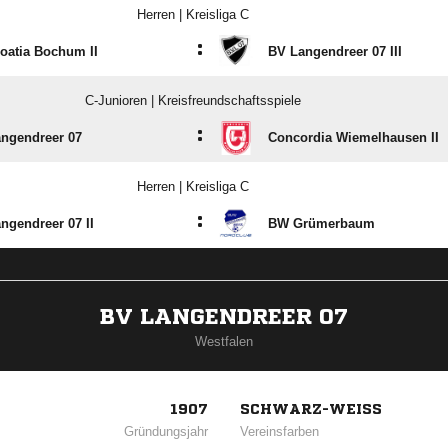
Herren | Kreisliga C
:
oatia Bochum II
BV Langendreer 07 III
C-Junioren | Kreisfreundschaftsspiele
:
ngendreer 07
Concordia Wiemelhausen II
Herren | Kreisliga C
:
ngendreer 07 II
BW Grümerbaum
BV LANGENDREER 07
Westfalen
1907
SCHWARZ-WEISS
Gründungsjahr
Vereinsfarben