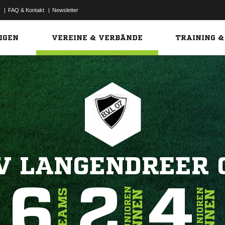
|
FAQ & Kontakt
|
Newsletter
Link
IGEN
VEREINE & VERBÄNDE
TRAINING &
V LANGENDREER 
6
2
4
JUNIOREN
SENIOREN
TEAMS
INNEN
INNEN