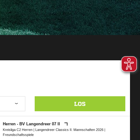
LOS
Herren - BV Langendreer 07 II
Kreisliga C2 Herren
|
Langendreer Classics II. Mannschaften 2026
|
Freundschaftsspiele