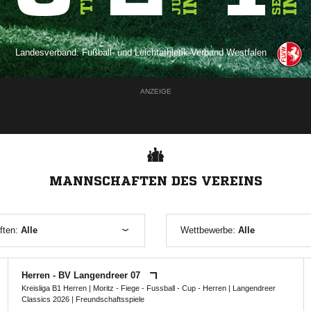
Landesverband:
Fußball- und Leichtathletik-Verband Westfalen
ANZEIGE
MANNSCHAFTEN DES VEREINS
ften:
Alle
Wettbewerbe:
Alle
Herren - BV Langendreer 07
Kreisliga B1 Herren
|
Moritz - Fiege - Fussball - Cup - Herren
|
Langendreer
Classics 2026
| Freundschaftsspiele