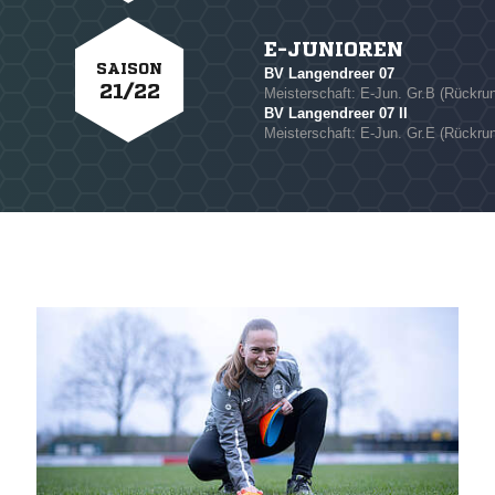
NACHRICHT SENDE
E-JUNIOREN
SAISON
* Pflichtfelder
BV Langendreer 07
21/22
Meisterschaft: E-Jun. Gr.B (Rückrun
BV Langendreer 07 II
Meisterschaft: E-Jun. Gr.E (Rückrun