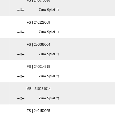
FS | 240073098

:

Zum Spiel
FS | 240129089

:

Zum Spiel
FS | 250089004

:

Zum Spiel
FS | 240014318

:

Zum Spiel
ME | 210261014

:

Zum Spiel
FS | 240150025