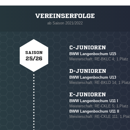
VEREINSERFOLGE
m
ab Saison 2021/2022
C-JUNIOREN
SAISON
BWW Langenbochum U15
25/26
Meisterschaft: RE-BKLC 4; 1.Platz
D-JUNIOREN
BWW Langenbochum U13
NACHRICHT SENDE
Meisterschaft: RE-BKLD 14; 1.Plat
* Pflichtfelder
E-JUNIOREN
BWW Langenbochum U11 I
Meisterschaft: RE-CKLE 5; 1.Platz
BWW Langenbochum U11 II
Meisterschaft: RE-CKLE 111; 1.Plat