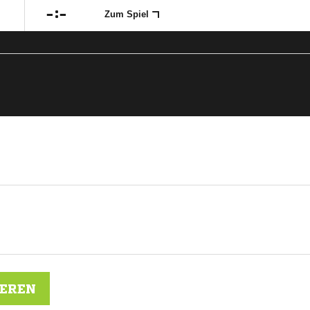

:

Zum Spiel
IEREN