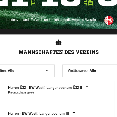
Landesverband:
Fußball- und Leichtathletik-Verband Westfalen
ANZEIGE
MANNSCHAFTEN DES VEREINS
ften:
Alle
Wettbewerbe:
Alle
Herren Ü32 - BW Westf. Langenbochum Ü32 II
Freundschaftsspiele
Herren - BW Westf. Langenbochum III