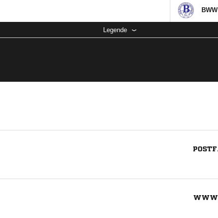
BWW 
Legende
POSTF
WWW.