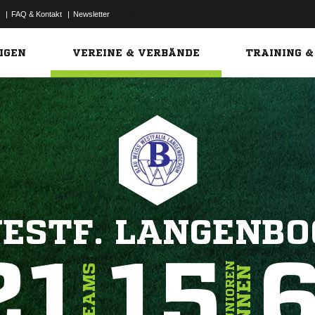
|
FAQ & Kontakt
|
Newsletter
Link
IGEN
VEREINE & VERBÄNDE
TRAINING &
ESTF. LANGENB
21
15
JUNIOREN
TEAMS
INNEN