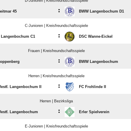
D-Junioren | Kreisfreundschaftsspiele
:
eitmar 45
BWW Langenbochum D1
C-Junioren | Kreisfreundschaftsspiele
:
Langenbochum C1
DSC Wanne-Eickel
Frauen | Kreisfreundschaftsspiele
:
toppenberg
BWW Langenbochum
Herren | Kreisfreundschaftsspiele
:
estf. Langenbochum II
FC Frohlinde II
Herren | Bezirksliga
:
estf. Langenbochum
Erler Spielverein
E-Junioren | Kreisfreundschaftsspiele