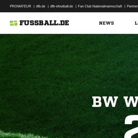
PROMATEUR
|
dfb.de
|
dfb-efootball.de
|
Fan Club Nationalmannschaft
|
Partner
FUSSBALL.DE
NEWS
L
BW W