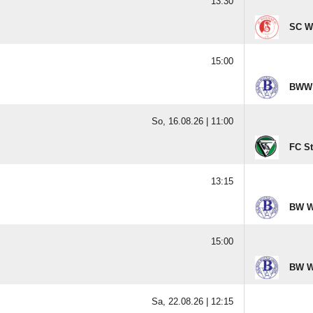
13:30
SC W
15:00
BWW 
So, 16.08.26 |
11:00
FC S
13:15
BW W
15:00
BW W
Sa, 22.08.26 |
12:15